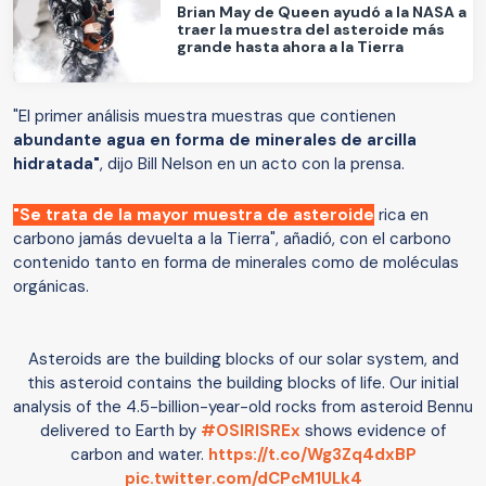
Brian May de Queen ayudó a la NASA a
traer la muestra del asteroide más
grande hasta ahora a la Tierra
"El primer análisis muestra muestras que contienen
abundante agua en forma de minerales de arcilla
hidratada"
, dijo Bill Nelson en un acto con la prensa.
"Se trata de la mayor muestra de asteroide
rica en
carbono jamás devuelta a la Tierra", añadió, con el carbono
contenido tanto en forma de minerales como de moléculas
orgánicas.
Asteroids are the building blocks of our solar system, and
this asteroid contains the building blocks of life. Our initial
analysis of the 4.5-billion-year-old rocks from asteroid Bennu
delivered to Earth by
#OSIRISREx
shows evidence of
carbon and water.
https://t.co/Wg3Zq4dxBP
pic.twitter.com/dCPcM1ULk4