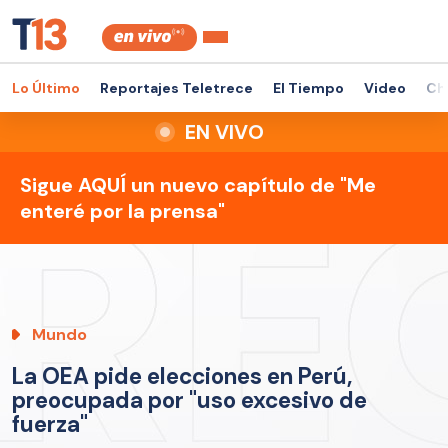
Lo Último
Reportajes Teletrece
El Tiempo
Video
Ch
EN VIVO
Sigue AQUÍ un nuevo capítulo de "Me
enteré por la prensa"
Mundo
La OEA pide elecciones en Perú,
preocupada por "uso excesivo de
fuerza"