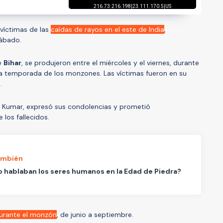
víctimas de las
caídas de rayos en el este de India
,
sábado.
de
Bihar
, se produjeron entre el miércoles y el viernes, durante
a temporada de los monzones. Las víctimas fueron en su
s
.
ish Kumar, expresó sus condolencias y prometió
e los fallecidos.
ambién
hablaban los seres humanos en la Edad de Piedra?
urante el monzón
, de junio a septiembre.