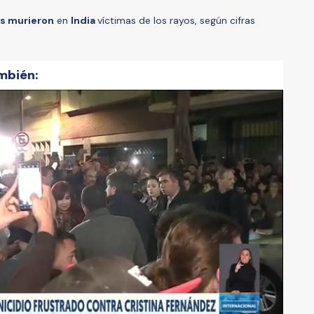
s murieron
en
India
víctimas de los rayos, según cifras
mbién: