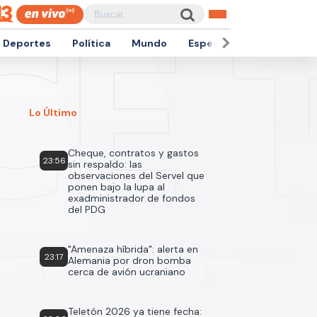
Deportes
Política
Mundo
Espectáculos
Empren
Lo Último
Cheque, contratos y gastos
23:56
sin respaldo: las
observaciones del Servel que
ponen bajo la lupa al
exadministrador de fondos
del PDG
"Amenaza híbrida": alerta en
23:17
Alemania por dron bomba
cerca de avión ucraniano
Teletón 2026 ya tiene fecha: