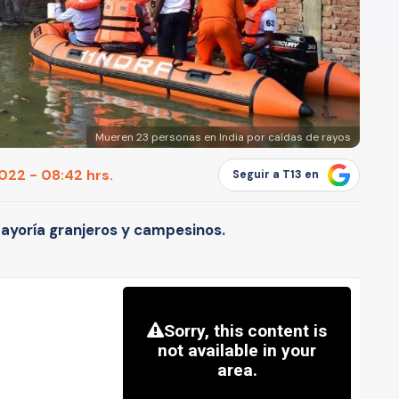
Mueren 23 personas en India por caídas de rayos
22 - 08:42 hrs.
Seguir a T13 en
mayoría granjeros y campesinos.