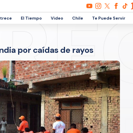
etrece
El Tiempo
Video
Chile
Te Puede Servir
ndia por caídas de rayos