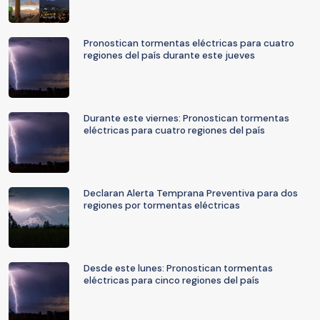
Pronostican tormentas eléctricas para cuatro
regiones del país durante este jueves
Durante este viernes: Pronostican tormentas
eléctricas para cuatro regiones del país
Declaran Alerta Temprana Preventiva para dos
regiones por tormentas eléctricas
Desde este lunes: Pronostican tormentas
eléctricas para cinco regiones del país