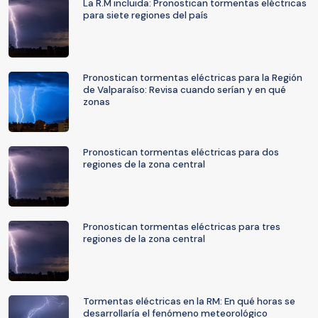
La R.M incluida: Pronostican tormentas eléctricas
para siete regiones del país
Pronostican tormentas eléctricas para la Región
de Valparaíso: Revisa cuando serían y en qué
zonas
Pronostican tormentas eléctricas para dos
regiones de la zona central
Pronostican tormentas eléctricas para tres
regiones de la zona central
Tormentas eléctricas en la RM: En qué horas se
desarrollaría el fenómeno meteorológico