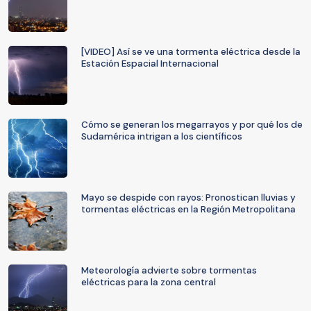
[VIDEO] Así se ve una tormenta eléctrica desde la
Estación Espacial Internacional
Cómo se generan los megarrayos y por qué los de
Sudamérica intrigan a los científicos
Mayo se despide con rayos: Pronostican lluvias y
tormentas eléctricas en la Región Metropolitana
Meteorología advierte sobre tormentas
eléctricas para la zona central