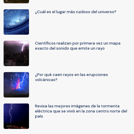
¿Cuál es el lugar más ruidoso del universo?
Científicos realizan por primera vez un mapa
exacto del sonido que emite un rayo
¿Por qué caen rayos en las erupciones
volcánicas?
Revisa las mejores imágenes de la tormenta
eléctrica que se vivió en la zona centro norte del
país