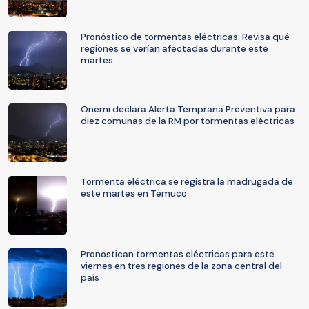
Pronóstico de tormentas eléctricas: Revisa qué
regiones se verían afectadas durante este
martes
Onemi declara Alerta Temprana Preventiva para
diez comunas de la RM por tormentas eléctricas
Tormenta eléctrica se registra la madrugada de
este martes en Temuco
Pronostican tormentas eléctricas para este
viernes en tres regiones de la zona central del
país