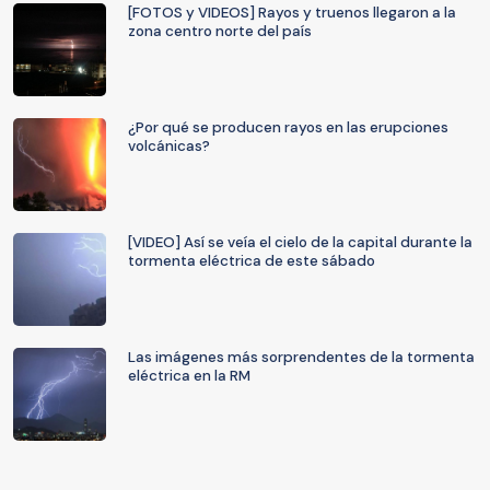
[FOTOS y VIDEOS] Rayos y truenos llegaron a la
zona centro norte del país
¿Por qué se producen rayos en las erupciones
volcánicas?
[VIDEO] Así se veía el cielo de la capital durante la
tormenta eléctrica de este sábado
Las imágenes más sorprendentes de la tormenta
eléctrica en la RM