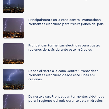
Principalmente en la zona central: Pronostican
tormentas eléctricas para tres regiones del país
Pronostican tormentas eléctricas para cuatro
regiones del país durante este miércoles
Desde el Norte a la Zona Central: Pronostican
tormentas eléctricas desde este lunes en 8
regiones
De norte a sur: Pronostican tormentas eléctricas
para 7 regiones del país durante este miércoles