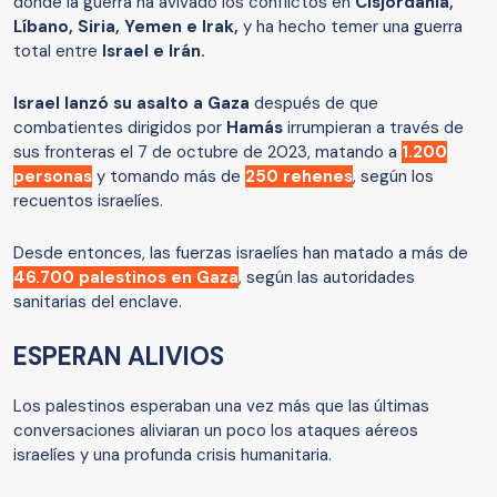
donde la guerra ha avivado los conflictos en
Cisjordania,
Líbano, Siria, Yemen e Irak,
y ha hecho temer una guerra
total entre
Israel e Irán.
Israel lanzó su asalto a Gaza
después de que
combatientes dirigidos por
Hamás
irrumpieran a través de
sus fronteras el 7 de octubre de 2023, matando a
1.200
personas
y tomando más de
250 rehenes
, según los
recuentos israelíes.
Desde entonces, las fuerzas israelíes han matado a más de
46.700 palestinos en Gaza
, según las autoridades
sanitarias del enclave.
ESPERAN ALIVIOS
Los palestinos esperaban una vez más que las últimas
conversaciones aliviaran un poco los ataques aéreos
israelíes y una profunda crisis humanitaria.