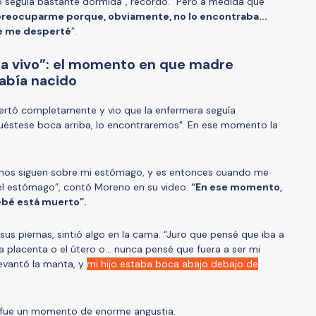
o seguía bastante dormida”, recordó. “Pero a medida que
reocuparme porque, obviamente, no lo encontraba...
e me desperté
”.
ra vivo”: el momento en que madre
había nacido
ertó completamente y vio que la enfermera seguía
cuéstese boca arriba, lo encontraremos". En ese momento la
anos siguen sobre mi estómago, y es entonces cuando me
 el estómago”, contó Moreno en su video.
“En ese momento,
ebé está muerto”.
s piernas, sintió algo en la cama. “Juro que pensé que iba a
a placenta o el útero o... nunca pensé que fuera a ser mi
levantó la manta, y
mi hijo estaba boca abajo debajo de
o fue un momento de enorme angustia.