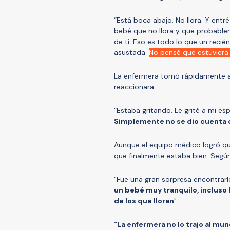
“Está boca abajo. No llora. Y ent
bebé que no llora y que probablem
de ti. Eso es todo lo que un recié
asustada.
No pensé que estuviera 
La enfermera tomó rápidamente al
reaccionara.
“Estaba gritando. Le grité a mi es
Simplemente no se dio cuenta 
Aunque el equipo médico logró que
que finalmente estaba bien. Según 
"Fue una gran sorpresa encontrarl
un bebé muy tranquilo, incluso 
de los que lloran
".
“La enfermera no lo trajo al mun