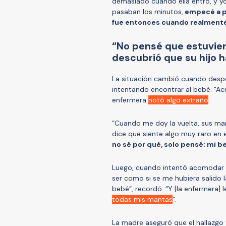
demasiado cuando ella entró, y y
pasaban los minutos,
empecé a p
fue entonces cuando realment
“No pensé que estuvie
descubrió que su hijo 
La situación cambió cuando desp
intentando encontrar al bebé. "A
enfermera
notó algo extraño
.
“Cuando me doy la vuelta, sus m
dice que siente algo muy raro en
no sé por qué, solo pensé: mi b
Luego, cuando intentó acomodar su
ser como si se me hubiera salido l
bebé”, recordó. “Y [la enfermera] 
todas mis mantas
”.
La madre aseguró que el hallazg