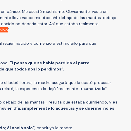
ré en pánico. Me asusté muchísimo. Obviamente, ves a un
ente lleva varios minutos ahí, debajo de las mantas, debajo
n nacido no debería estar. Así que estaba realmente
vivo
”.
 recién nacido y comenzó a estimularlo para que
poso. Él
pensó que se había perdido el parto.
de que todos nos lo perdimos”
.
 el bebé llorara, la madre aseguró que le costó procesar
relató, la experiencia la dejó "realmente traumatizada".
o debajo de las mantas... resulta que estaba durmiendo, y
es
hoy en día, simplemente lo acuestas y se duerme, no es
do; él nació solo”
, concluyó la madre.