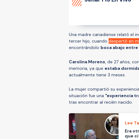
Una madre canadiense relató el in
tercer hijo, cuando
despertó en me
encontrándolo
boca abajo entre
Carolina Moreno
, de 27 años, c
memoria, ya que
estaba dormida
actualmente tiene 3 meses.
La mujer compartió su experiencia
situación fue una
"experiencia t
tras encontrar al recién nacido.
Lee T
Era ot
que ci