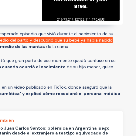
esperado episodio que vivió durante el nacimiento de su
dio del parto y descubrió que su bebé ya había nacido
,
 medio de las mantas
de la cama.
ontó que gran parte de ese momento quedó confuso en su
 cuando ocurrió el nacimiento
de su hijo menor, quien
 en un video publicado en TikTok, donde aseguró que la
raumática" y explicó cómo reaccionó el personal médico
ambién
ro Juan Carlos Santos: polémica en Argentina luego
tarán desde el extranjero a testigo equivocado de