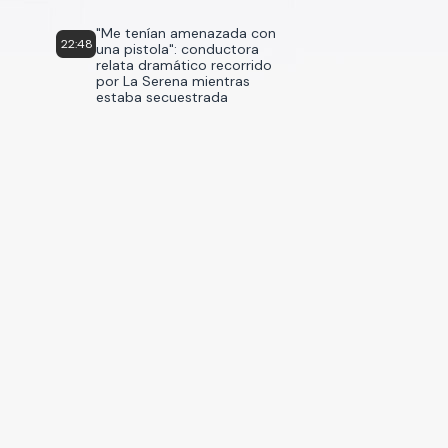
"Me tenían amenazada con
22:48
una pistola": conductora
relata dramático recorrido
por La Serena mientras
estaba secuestrada