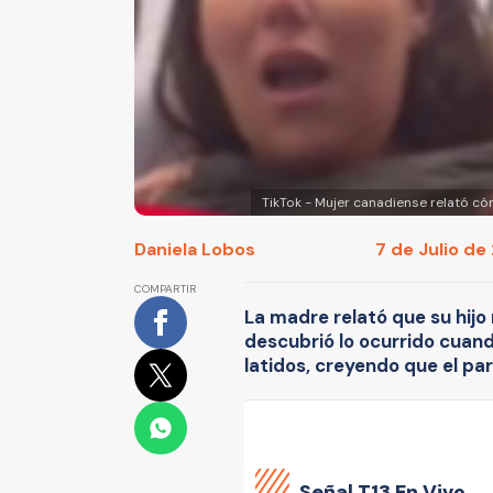
TikTok - Mujer canadiense relató có
Daniela Lobos
7 de Julio de
COMPARTIR
La madre relató que su hijo 
descubrió lo ocurrido cuan
latidos, creyendo que el par
Señal
T13 En Vivo