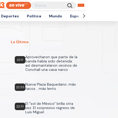
Deportes
Política
Mundo
Espectáculos
Empren
Lo Último
Aprovecharon que parte de la
23:11
banda había sido detenida:
así desmantelaron vecinos de
Conchalí una casa narco
Nueva Plaza Baquedano: más
22:55
tacos... más lento
El "sol de México" brilla otra
22:51
vez: El sorpresivo regreso de
Luis Miguel