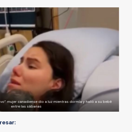
ivo”: mujer canadiense dio a luz mientras dormía y halló a su bebé
entre las sábanas
resar: