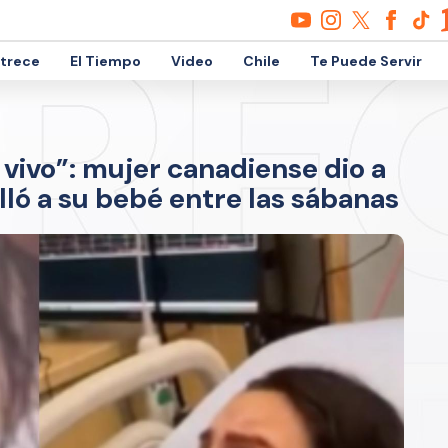
etrece
El Tiempo
Video
Chile
Te Puede Servir
vivo”: mujer canadiense dio a
lló a su bebé entre las sábanas