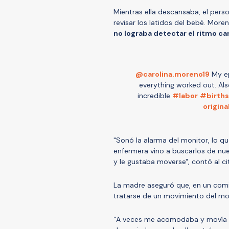
Mientras ella descansaba, el pers
revisar los latidos del bebé. More
no lograba detectar el ritmo ca
@carolina.moreno19
My ep
everything worked out. Als
incredible
#labor
#births
origina
"Sonó la alarma del monitor, lo qu
enfermera vino a buscarlos de nue
y le gustaba moverse", contó al c
La madre aseguró que, en un com
tratarse de un movimiento del mon
“A veces me acomodaba y movía e