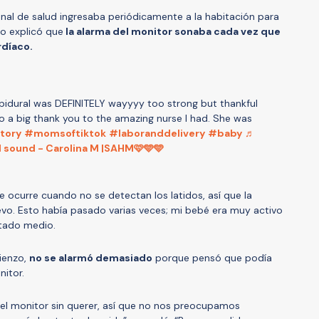
onal de salud ingresaba periódicamente a la habitación para
no explicó que
la alarma del monitor sonaba cada vez que
rdíaco.
idural was DEFINITELY wayyyy too strong but thankful
o a big thank you to the amazing nurse I had. She was
tory
#momsoftiktok
#laboranddelivery
#baby
♬
l sound - Carolina M |SAHM🩷🩵🩵
e ocurre cuando no se detectan los latidos, así que la
vo. Esto había pasado varias veces; mi bebé era muy activo
itado medio.
ienzo,
no se alarmó demasiado
porque pensó que podía
itor.
l monitor sin querer, así que no nos preocupamos