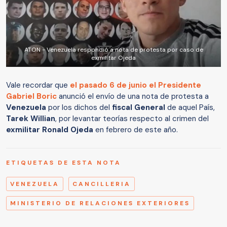
ATON - Venezuela respondió a nota de protesta por caso de
exmilitar Ojeda
Vale recordar que
el pasado 6 de junio el Presidente
Gabriel Boric
anunció el envío de una nota de protesta a
Venezuela
por los dichos del
fiscal General
de aquel País,
Tarek Willian
, por levantar teorías respecto al crimen del
exmilitar Ronald Ojeda
en febrero de este año.
ETIQUETAS DE ESTA NOTA
VENEZUELA
CANCILLERIA
MINISTERIO DE RELACIONES EXTERIORES