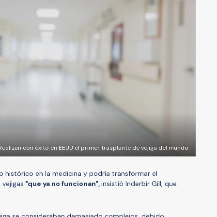
 Realizan con éxito en EEUU el primer trasplante de vejiga del mundo
 histórico en la medicina y podría transformar el
 vejigas
"que ya no funcionan",
insistió Inderbir Gill, que
vejiga se consideraban demasiado complejos, debido