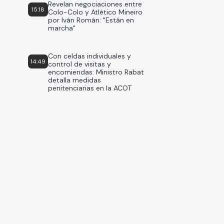
Revelan negociaciones entre
15:18
Colo-Colo y Atlético Mineiro
por Iván Román: "Están en
marcha"
Con celdas individuales y
14:49
control de visitas y
encomiendas: Ministro Rabat
detalla medidas
penitenciarias en la ACOT