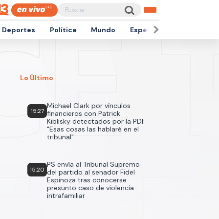
Deportes
Política
Mundo
Espectáculos
Empren
Lo Último
Michael Clark por vínculos
15:27
financieros con Patrick
Kiblisky detectados por la PDI:
"Esas cosas las hablaré en el
tribunal"
PS envía al Tribunal Supremo
15:20
del partido al senador Fidel
Espinoza tras conocerse
presunto caso de violencia
intrafamiliar