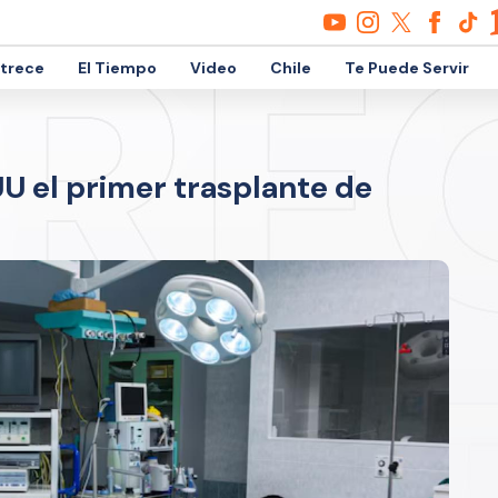
etrece
El Tiempo
Video
Chile
Te Puede Servir
UU el primer trasplante de