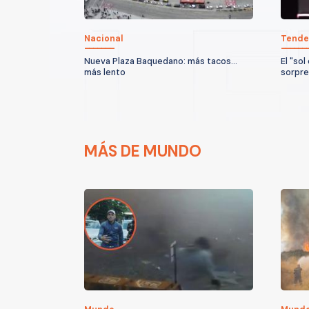
Nacional
Tende
Nueva Plaza Baquedano: más tacos...
El "sol
más lento
sorpre
MÁS DE MUNDO