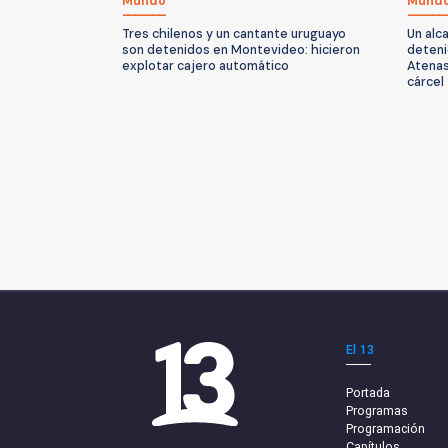
Mundo
Mund
Tres chilenos y un cantante uruguayo
Un alc
son detenidos en Montevideo: hicieron
deteni
explotar cajero automático
Atenas
cárcel
El 13
Portada
Programas
Programación
Capítulos