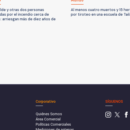
o
Mundo
alde y otras dos personas
Al menos cuatro muertos y 15 her
das por el incendio cerca de
por tiroteo en una escuela de Tail
: arriesgan más de diez años de
Corporativo
SÍGUENOS
Quiénes Somos
Área Comercial
Políticas Comerciales
Mediciones de antenas