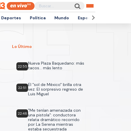
Deportes
Política
Mundo
Espectáculos
Empren
Lo Último
Nueva Plaza Baquedano: más
22:55
tacos... más lento
El "sol de México" brilla otra
22:51
vez: El sorpresivo regreso de
Luis Miguel
"Me tenían amenazada con
22:48
una pistola": conductora
relata dramático recorrido
por La Serena mientras
estaba secuestrada