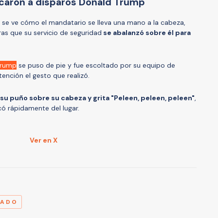
caron a disparos Donald Trump
 se ve cómo el mandatario se lleva una mano a la cabeza,
ras que su servicio de seguridad
se abalanzó sobre él para
Trump
se puso de pie y fue escoltado por su equipo de
tención el gesto que realizó.
 su puño sobre su cabeza y grita "Peleen, peleen, peleen"
,
có rápidamente del lugar.
Ver en X
A
TADO