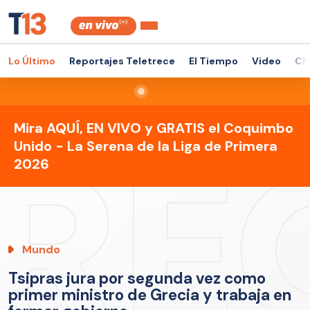
Lo Último
Reportajes Teletrece
El Tiempo
Video
Ch
Mira AQUÍ, EN VIVO y GRATIS el Coquimbo
Unido - La Serena de la Liga de Primera
2026
Mundo
Tsipras jura por segunda vez como
primer ministro de Grecia y trabaja en