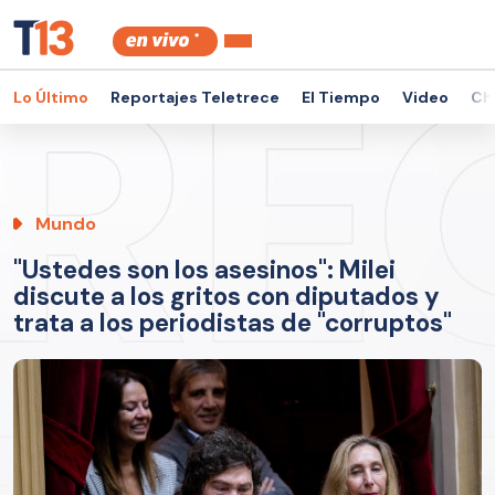
Lo Último
Reportajes Teletrece
El Tiempo
Video
Ch
Mundo
"Ustedes son los asesinos": Milei
discute a los gritos con diputados y
trata a los periodistas de "corruptos"