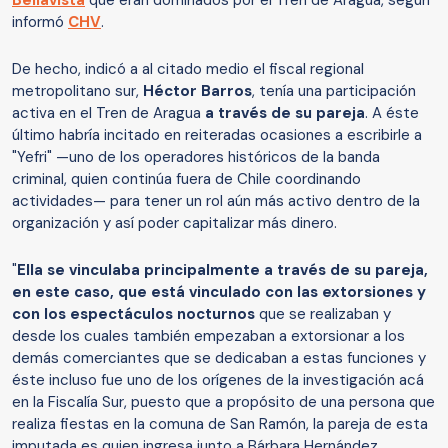
Bellavista
que eran dominados por el Tren de Aragua, según
informó
CHV
.
De hecho, indicó a al citado medio el fiscal regional
metropolitano sur,
Héctor Barros
, tenía una participación
activa en el Tren de Aragua
a través de su pareja
. A éste
último habría incitado en reiteradas ocasiones a escribirle a
"Yefri" —uno de los operadores históricos de la banda
criminal, quien continúa fuera de Chile coordinando
actividades— para tener un rol aún más activo dentro de la
organización y así poder capitalizar más dinero.
"
Ella se vinculaba principalmente a través de su pareja,
en este caso, que está vinculado con las extorsiones y
con los espectáculos nocturnos
que se realizaban y
desde los cuales también empezaban a extorsionar a los
demás comerciantes que se dedicaban a estas funciones y
éste incluso fue uno de los orígenes de la investigación acá
en la Fiscalía Sur, puesto que a propósito de una persona que
realiza fiestas en la comuna de San Ramón, la pareja de esta
imputada es quien ingresa junto a Bárbara Hernández