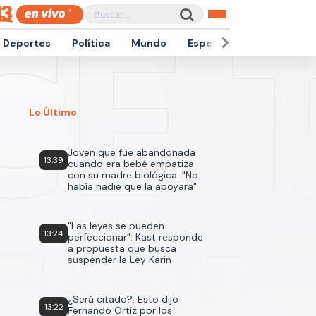
Deportes
Política
Mundo
Espectáculos
Empren
Lo Último
Joven que fue abandonada
13:39
cuando era bebé empatiza
con su madre biológica: "No
había nadie que la apoyara"
"Las leyes se pueden
13:24
perfeccionar": Kast responde
a propuesta que busca
suspender la Ley Karin
¿Será citado?: Esto dijo
13:22
Fernando Ortiz por los