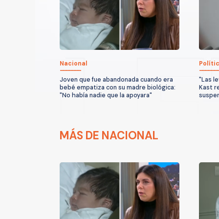
Nacional
Políti
Joven que fue abandonada cuando era
"Las l
bebé empatiza con su madre biológica:
Kast r
"No había nadie que la apoyara"
suspen
MÁS DE NACIONAL