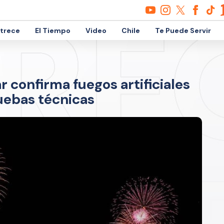
etrece
El Tiempo
Video
Chile
Te Puede Servir
r confirma fuegos artificiales
ruebas técnicas