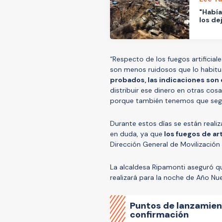
"Había
los de
“Respecto de los fuegos artificial
son menos ruidosos que lo habit
probados, las indicaciones son 
distribuir ese dinero en otras co
porque también tenemos que segui
Durante estos días se están reali
en duda, ya que
los fuegos de ar
Dirección General de Movilización 
La alcaldesa Ripamonti aseguró qu
realizará para la noche de Año Nu
Puntos de lanzamient
confirmación