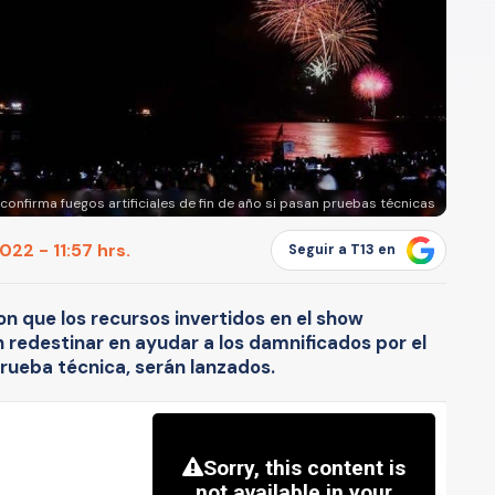
confirma fuegos artificiales de fin de año si pasan pruebas técnicas
22 - 11:57 hrs.
Seguir a T13 en
on que los recursos invertidos en el show
 redestinar en ayudar a los damnificados por el
prueba técnica, serán lanzados.