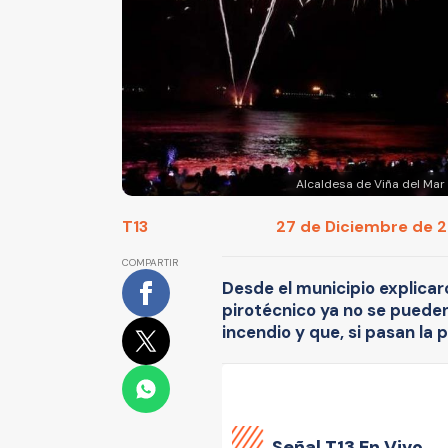
Alcaldesa de Viña del Mar 
T13
27 de Diciembre de 20
COMPARTIR
Desde el municipio explicar
pirotécnico ya no se pueden
incendio y que, si pasan la 
Señal
T13 En Vivo