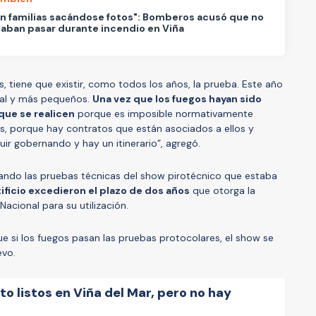
n familias sacándose fotos": Bomberos acusó que no
jaban pasar durante incendio en Viña
es, tiene que existir, como todos los años, la prueba. Este año
ual y más pequeños.
Una vez que los fuegos hayan sido
que se realicen
porque es imposible normativamente
sas, porque hay contratos que están asociados a ellos y
r gobernando y hay un itinerario”, agregó.
zando las pruebas técnicas del show pirotécnico que estaba
tificio excedieron el plazo de dos años
que otorga la
Nacional para su utilización.
e si los fuegos pasan las pruebas protocolares, el show se
evo.
o listos en Viña del Mar, pero no hay