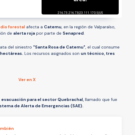
dio forestal
afecta a
Catemu
, en la región de Valparaíso,
ción de
alerta roja
por parte de
Senapred
.
ata del siniestro
"Santa Rosa de Catemu"
, el cual consume
 hectáreas.
Los recursos asignados son
un técnico, tres
Ver en X
 evacuación para el sector Quebrachal,
llamado que fue
istema de Alerta de Emergencias (SAE).
ambién