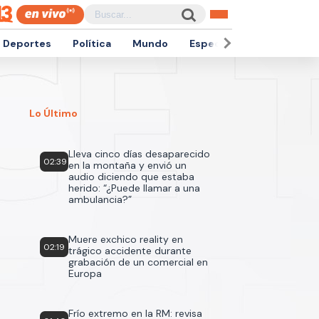
Deportes
Política
Mundo
Espectáculos
Empren
Lo Último
Lleva cinco días desaparecido
02:39
en la montaña y envió un
audio diciendo que estaba
herido: “¿Puede llamar a una
ambulancia?”
Muere exchico reality en
02:19
trágico accidente durante
grabación de un comercial en
Europa
Frío extremo en la RM: revisa