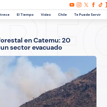
etrece
El Tiempo
Video
Chile
Te Puede Servir
 forestal en Catemu: 20
 un sector evacuado