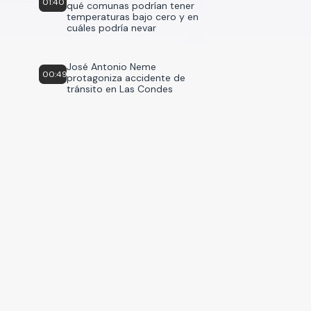
01:40
qué comunas podrían tener
temperaturas bajo cero y en
cuáles podría nevar
José Antonio Neme
00:49
protagoniza accidente de
tránsito en Las Condes