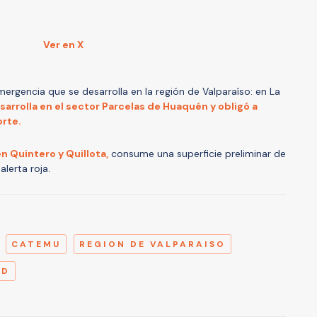
Ver en X
ergencia que se desarrolla en la región de Valparaíso: en La
sarrolla en el sector Parcelas de Huaquén y obligó a
orte.
n Quintero y Quillota,
consume una superficie preliminar de
lerta roja.
A
CATEMU
REGION DE VALPARAISO
ED