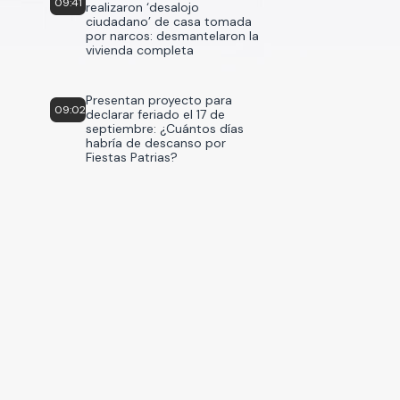
09:41
realizaron ‘desalojo
ciudadano’ de casa tomada
por narcos: desmantelaron la
vivienda completa
Presentan proyecto para
09:02
declarar feriado el 17 de
septiembre: ¿Cuántos días
habría de descanso por
Fiestas Patrias?