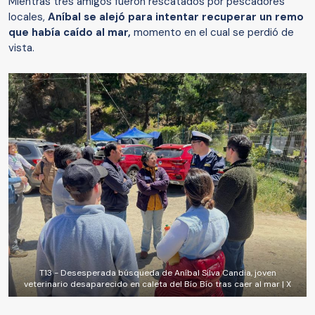
Mientras tres amigos fueron rescatados por pescadores
locales,
Aníbal se alejó para intentar recuperar un remo
que había caído al mar,
momento en el cual se perdió de
vista.
T13 - Desesperada búsqueda de Aníbal Silva Candia, joven
veterinario desaparecido en caleta del Bío Bío tras caer al mar | X