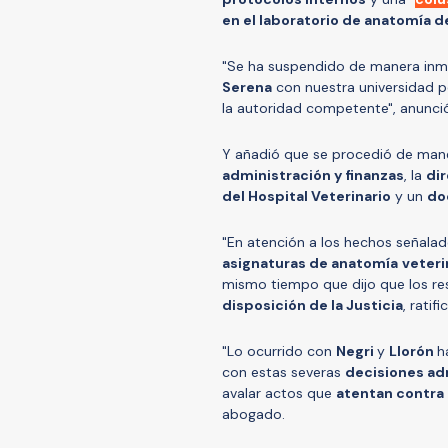
en el laboratorio de anatomía de
"Se ha suspendido de manera inmed
Serena
con nuestra universidad po
la autoridad competente", anunc
Y añadió que se procedió de maner
administración y finanzas
, la
dir
del Hospital Veterinario
y un
do
"En atención a los hechos señalad
asignaturas de anatomía
veteri
mismo tiempo que dijo que los res
disposición de la Justicia
, ratif
"Lo ocurrido con
Negri
y
Llorón
h
con estas severas
decisiones ad
avalar actos que
atentan contra l
abogado.