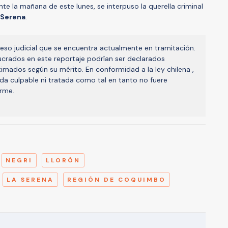
te la mañana de este lunes, se interpuso la querella criminal
 Serena
.
eso judicial que se encuentra actualmente en tramitación.
olucrados en este reportaje podrían ser declarados
timados según su mérito. En conformidad a la ley chilena ,
da culpable ni tratada como tal en tanto no fuere
rme.
A
NEGRI
LLORÓN
LA SERENA
REGIÓN DE COQUIMBO