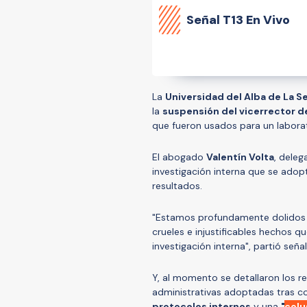
Señal
T13 En Vivo
La
Universidad del Alba de La S
la
suspensión del vicerrector d
que fueron usados para un labora
El abogado
Valentín Volta
, deleg
investigación interna que se adop
resultados.
"Estamos profundamente dolidos 
crueles e injustificables hechos 
investigación interna", partió seña
Y, al momento se detallaron los re
administrativas adoptadas tras c
protocolos internos
y una
"
colu