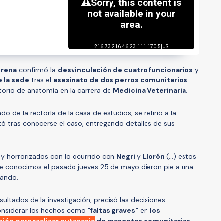
erena
confirmó la
desvinculación de cuatro funcionarios
y
e la sede
tras el
asesinato de dos perros comunitarios
torio de anatomía en la carrera de
Medicina Veterinaria
.
ado de la rectoría de la casa de estudios, se refirió a la
tó tras conocerse el caso, entregando detalles de sus
y horrorizados con lo ocurrido con
Negri
y
Llorón
(...) estos
que conocimos el pasado jueves 25 de mayo dieron pie a una
lando.
sultados de la investigación, precisó las decisiones
onsiderar los hechos como
"faltas graves"
en
los
sión para realizar eutanasia
de mascotas comunitarias