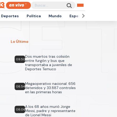
Deportes
Política
Mundo
Espectáculos
Empren
Lo Último
Dos muertos tras colisión
09:50
entre furgón y bus que
transportaba a juveniles de
Deportes Temuco
Megaoperativo nacional: 656
08:54
detenidos y 33.887 controles
en las primeras horas
A los 68 años murió Jorge
08:06
Messi, padre y representante
de Lionel Messi