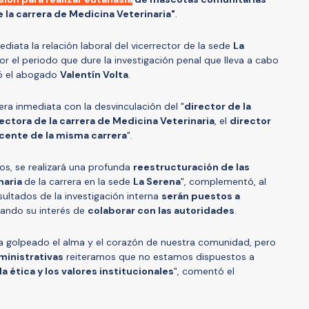
 la carrera de Medicina Veterinaria"
.
iata la relación laboral del vicerrector de la sede
La
r el periodo que dure la investigación penal que lleva a cabo
ió el abogado
Valentín Volta
.
a inmediata con la desvinculación del "
director de la
ectora de la carrera de Medicina Veterinaria
, el
director
cente de la misma carrera
".
os, se realizará una profunda
reestructuración de las
naria
de la carrera en la sede
La Serena
", complementó, al
ultados de la investigación interna
serán puestos a
icando su interés de
colaborar con las autoridades
.
a golpeado el alma y el corazón de nuestra comunidad, pero
ministrativas
reiteramos que no estamos dispuestos a
a ética y los valores institucionales
", comentó el