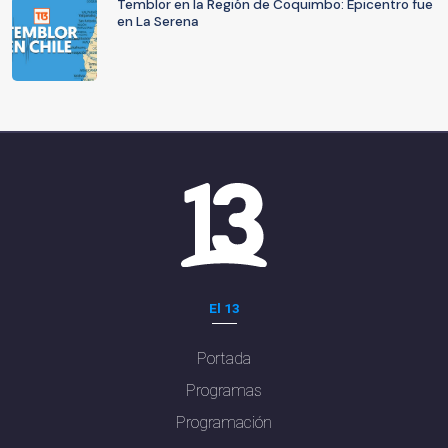
Temblor en la Región de Coquimbo: Epicentro fue
en La Serena
El 13
Portada
Programas
Programación