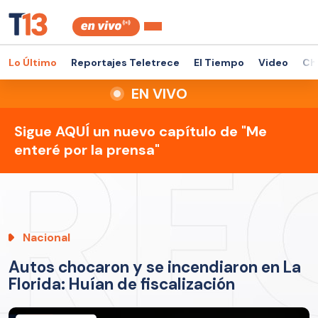
Lo Último
Reportajes Teletrece
El Tiempo
Video
Ch
EN VIVO
Sigue AQUÍ un nuevo capítulo de "Me
enteré por la prensa"
Nacional
Autos chocaron y se incendiaron en La
Florida: Huían de fiscalización