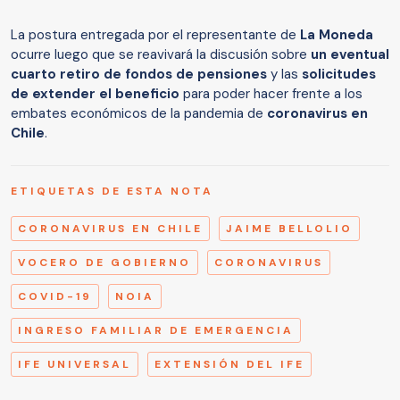
La postura entregada por el representante de
La Moneda
ocurre luego que se reavivará la discusión sobre
un eventual
cuarto retiro de fondos de pensiones
y las
solicitudes
de extender el beneficio
para poder hacer frente a los
embates económicos de la pandemia de
coronavirus en
Chile
.
ETIQUETAS DE ESTA NOTA
CORONAVIRUS EN CHILE
JAIME BELLOLIO
VOCERO DE GOBIERNO
CORONAVIRUS
COVID-19
NOIA
INGRESO FAMILIAR DE EMERGENCIA
IFE UNIVERSAL
EXTENSIÓN DEL IFE