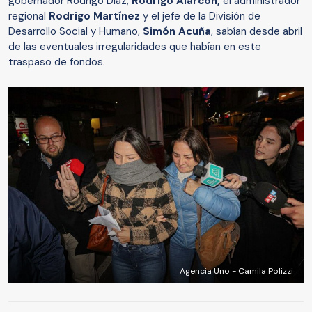
gobernador Rodrigo Díaz,
Rodrigo Alarcón,
el administrador
regional
Rodrigo Martínez
y el jefe de la División de
Desarrollo Social y Humano,
Simón Acuña
, sabían desde abril
de las eventuales irregularidades que habían en este
traspaso de fondos.
Agencia Uno - Camila Polizzi