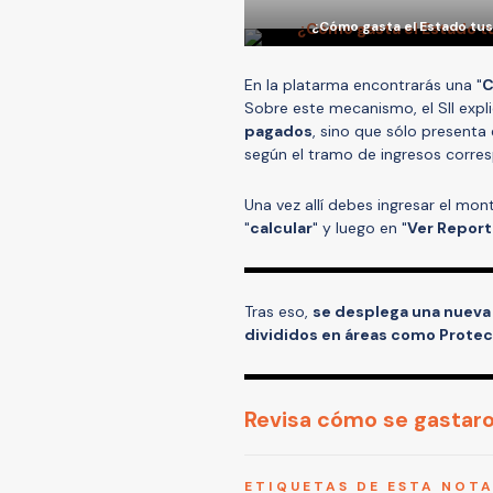
¿Cómo gasta el Estado tus
En la platarma encontrarás una "
C
Sobre este mecanismo, el SII expl
pagados
, sino que sólo presenta
según el tramo de ingresos corres
Una vez allí debes ingresar el mon
"
calcular
" y luego en "
Ver Repor
Tras eso,
se desplega una nueva 
divididos en áreas como Protecc
Revisa cómo se gastar
ETIQUETAS DE ESTA NOT