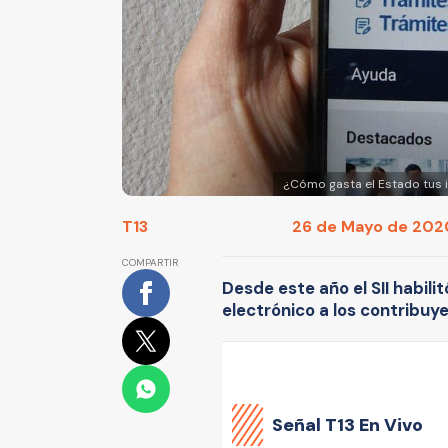
¿Cómo gasta el Estado tus i
T13
26 de Mayo de 2020
COMPARTIR
Desde este año el SII habil
electrónico a los contribuy
Señal
T13 En Vivo