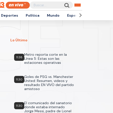
Deportes
Política
Mundo
Espectáculos
Empren
Lo Último
Metro reporta corte en la
11:38
Línea 5: Estas son las
estaciones operativas
Goles de PSG vs. Manchester
11:30
United: Resumen, videos y
resultado EN VIVO del partido
amistoso
El comunicado del sanatorio
11:30
donde estaba internado
Jorge Messi, padre de Lionel