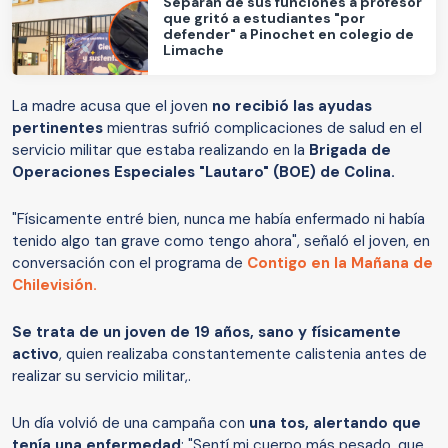
Separan de sus funciones a profesor
que gritó a estudiantes "por
defender" a Pinochet en colegio de
Limache
La madre acusa que el joven
no recibió las ayudas
pertinentes
mientras sufrió complicaciones de salud en el
servicio militar que estaba realizando en la
Brigada de
Operaciones Especiales "Lautaro" (BOE) de Colina.
"Físicamente entré bien, nunca me había enfermado ni había
tenido algo tan grave como tengo ahora", señaló el joven, en
conversación con el programa de
Contigo en la Mañana de
Chilevisión.
Se trata de un joven de 19 años, sano y físicamente
activo
, quien realizaba constantemente calistenia antes de
realizar su servicio militar,.
Un día volvió de una campaña con
una tos, alertando que
tenía una enfermedad
: "Sentí mi cuerpo más pesado, que