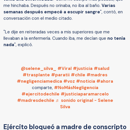
me hinchaba. Después no orinaba, no iba al baño.
Varias
semanas después empecé a escupir sangre
", contó, en
conversación con el medio citado.
"Le dije en reiteradas veces a mis superiores que me
llevaban a la enfermería. Cuando iba, me decían que
no tenía
nada
", explicó.
@selene_silva_
#Viral
#justicia
#salud
#trasplante
#paratii
#chile
#madres
#negligenciamedica
#voz
#noticia
#ahora
comparte,
#NoMásNegligencia
#ejercitodechile
#justiciaparamarcelo
#madresdechile
♬ sonido original - Selene
Silva
Ejército bloqueó a madre de conscripto