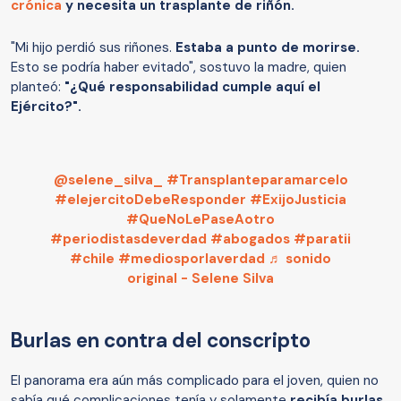
crónica
y necesita un trasplante de riñón.
"Mi hijo perdió sus riñones.
Estaba a punto de morirse.
Esto se podría haber evitado", sostuvo la madre, quien
planteó:
"¿Qué responsabilidad cumple aquí el
Ejército?".
@selene_silva_
#Transplanteparamarcelo
#elejercitoDebeResponder
#ExijoJusticia
#QueNoLePaseAotro
#periodistasdeverdad
#abogados
#paratii
#chile
#mediosporlaverdad
♬ sonido
original - Selene Silva
Burlas en contra del conscripto
El panorama era aún más complicado para el joven, quien no
sabía qué complicaciones tenía y solamente
recibía burlas