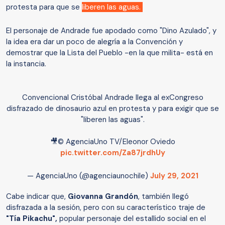
protesta para que se
liberen las aguas.
El personaje de Andrade fue apodado como "Dino Azulado", y
la idea era dar un poco de alegría a la Convención y
demostrar que la Lista del Pueblo -en la que milita- está en
la instancia.
Convencional Cristóbal Andrade llega al exCongreso
disfrazado de dinosaurio azul en protesta y para exigir que se
"liberen las aguas".
🎥© AgenciaUno TV/Eleonor Oviedo
pic.twitter.com/Za87jrdhUy
— AgenciaUno (@agenciaunochile)
July 29, 2021
Cabe indicar que,
Giovanna Grandón
, también llegó
disfrazada a la sesión, pero con su característico traje de
"Tía Pikachu",
popular personaje del estallido social en el