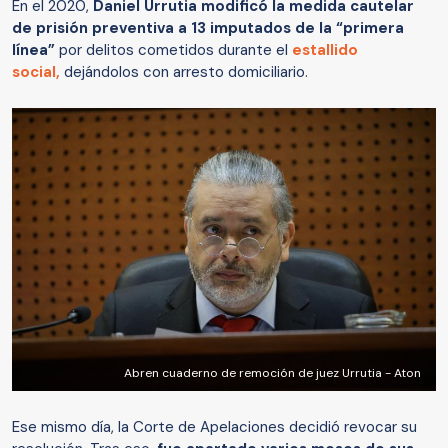
En el 2020,
Daniel Urrutia modificó la medida cautelar
de prisión preventiva a 13 imputados de la “primera
línea”
por delitos cometidos durante el
estallido
social,
dejándolos con arresto domiciliario.
Abren cuaderno de remoción de juez Urrutia - Aton
Ese mismo día, la Corte de Apelaciones decidió revocar su