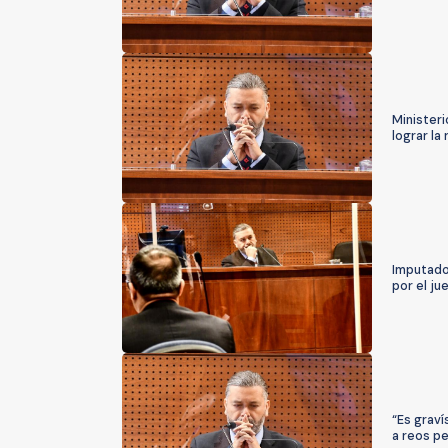
Ministeri
lograr la
Imputados
por el ju
“Es graví
a reos pe