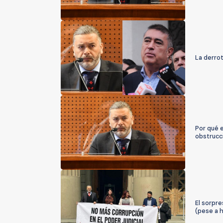
La derrot
Por qué e
obstrucci
El sorpre
(pese a 