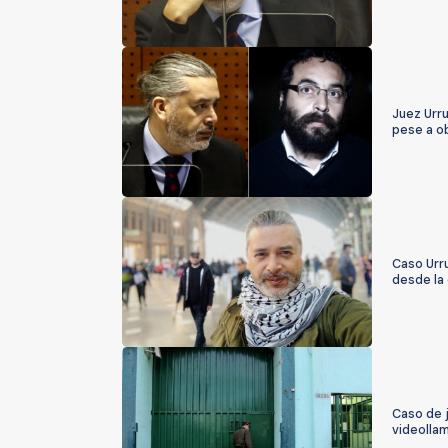
Juez Urru
pese a o
Caso Urru
desde la 
Caso de 
videolla