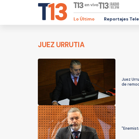
Lo Último
Reportajes Tel
JUEZ URRUTIA
Juez Urru
de remoci
"Enemista