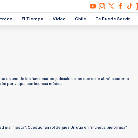
etrece
El Tiempo
Video
Chile
Te Puede Servir
tia es uno de los funcionarios judiciales a los que se le abrió cuaderno
ón por viajes con licencia médica
d manifiesta": Cuestionan rol de juez Urrutia en “muñeca bielorrusa”