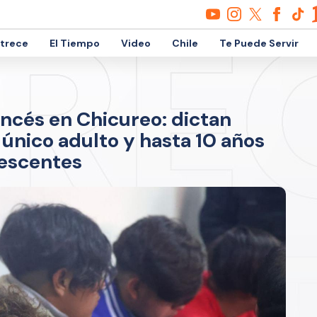
etrece
El Tiempo
Video
Chile
Te Puede Servir
ncés en Chicureo: dictan
único adulto y hasta 10 años
lescentes