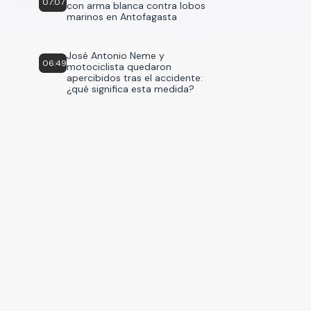
07:07
con arma blanca contra lobos
marinos en Antofagasta
José Antonio Neme y
06:49
motociclista quedaron
apercibidos tras el accidente:
¿qué significa esta medida?