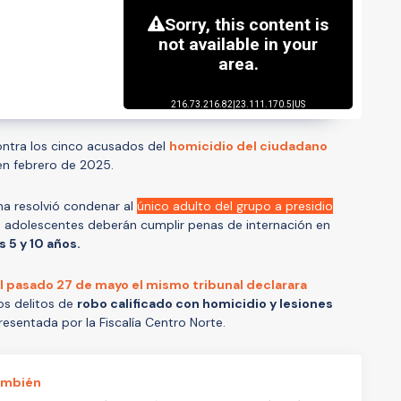
contra los cinco acusados del
homicidio del ciudadano
 en febrero de 2025.
ina resolvió condenar al
único adulto del grupo a presidio
o adolescentes deberán cumplir penas de internación en
s 5 y 10 años.
l pasado 27 de mayo el mismo tribunal declarara
os delitos de
robo calificado con homicidio y lesiones
resentada por la Fiscalía Centro Norte.
ambién