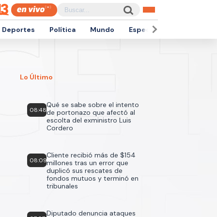
Deportes
Política
Mundo
Espectáculos
Empren
Lo Último
Qué se sabe sobre el intento
08:48
de portonazo que afectó al
escolta del exministro Luis
Cordero
Cliente recibió más de $154
08:09
millones tras un error que
duplicó sus rescates de
fondos mutuos y terminó en
tribunales
Diputado denuncia ataques