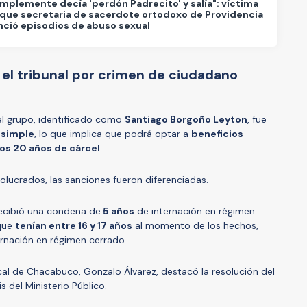
simplemente decía 'perdón Padrecito' y salía": víctima
que secretaria de sacerdote ortodoxo de Providencia
ció episodios de abuso sexual
 el tribunal por crimen de ciudadano
del grupo, identificado como
Santiago Borgoño Leyton
, fue
 simple
, lo que implica que podrá optar a
beneficios
os 20 años de cárcel
.
olucrados, las sanciones fueron diferenciadas.
recibió una condena de
5 años
de internación en régimen
 que
tenían entre 16 y 17 años
al momento de los hechos,
rnación en régimen cerrado.
scal de Chacabuco, Gonzalo Álvarez, destacó la resolución del
s del Ministerio Público.