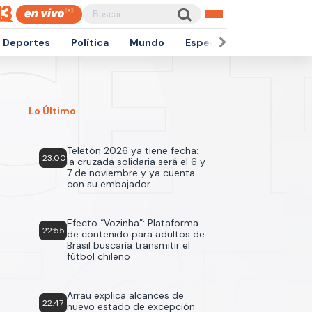
Deportes
Política
Mundo
Espectáculos
Empren
Lo Último
Teletón 2026 ya tiene fecha:
23:00
la cruzada solidaria será el 6 y
7 de noviembre y ya cuenta
con su embajador
Efecto “Vozinha”: Plataforma
22:55
de contenido para adultos de
Brasil buscaría transmitir el
fútbol chileno
Arrau explica alcances de
22:47
nuevo estado de excepción