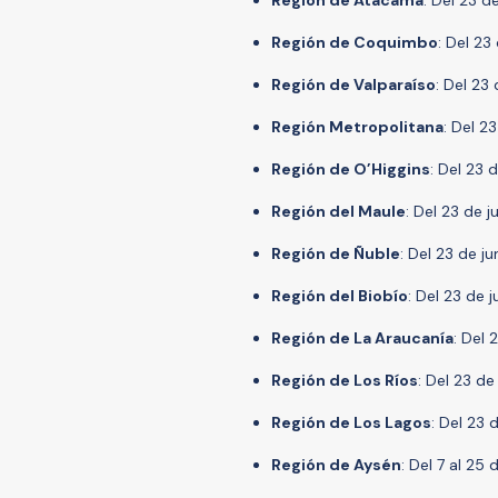
Región de Atacama
: Del 23 de
Región de Coquimbo
: Del 23 
Región de Valparaíso
: Del 23 
Región Metropolitana
: Del 23
Región de O’Higgins
: Del 23 d
Región del Maule
: Del 23 de j
Región de Ñuble
: Del 23 de ju
Región del Biobío
: Del 23 de j
Región de La Araucanía
: Del 
Región de Los Ríos
: Del 23 de 
Región de Los Lagos
: Del 23 d
Región de Aysén
: Del 7 al 25 d