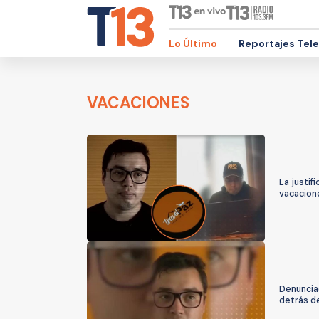
Lo Último
Reportajes Tel
VACACIONES
La justif
vacacione
Denuncia
detrás de