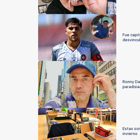
Fue capit
desvincu
Ronny Dan
paradisi
Estas so
invierno