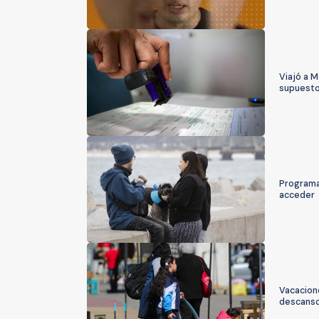
Viajó a M
supuesto 
Programa
acceder
Vacacion
descans