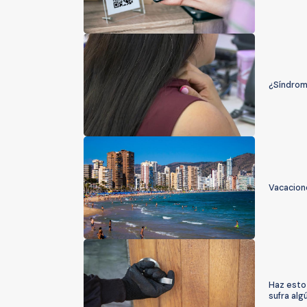
¿Síndrom
Vacacione
Haz esto
sufra alg