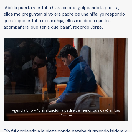
"Abrí la puerta y estaba Carabineros golpeando la puerta,
ellos me preguntan si yo era padre de una niña, yo respondo
que sí, que estaba con mi hija, ellos me dicen que los
acompañara, que tenía que bajar", recordó Jorge.
Agencia Uno - Formalización a padre de menor que cayó en Las
Condes
"Yo fui corriendo a la pieza donde estaba durmiendo Isidora y