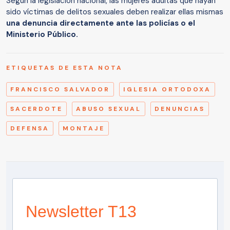
Según la legislación nacional, las mujeres adultas que hayan
sido víctimas de delitos sexuales deben realizar ellas mismas
una denuncia directamente ante las policías o el
Ministerio Público.
ETIQUETAS DE ESTA NOTA
FRANCISCO SALVADOR
IGLESIA ORTODOXA
SACERDOTE
ABUSO SEXUAL
DENUNCIAS
DEFENSA
MONTAJE
Newsletter T13