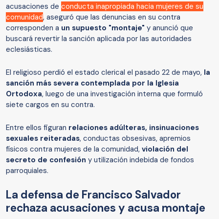
acusaciones de
conducta inapropiada hacia mujeres de su
comunidad
, aseguró que las denuncias en su contra
corresponden a
un supuesto "montaje"
y anunció que
buscará revertir la sanción aplicada por las autoridades
eclesiásticas.
El religioso perdió el estado clerical el pasado 22 de mayo,
la
sanción más severa contemplada por la Iglesia
Ortodoxa
, luego de una investigación interna que formuló
siete cargos en su contra.
Entre ellos figuran
relaciones adúlteras, insinuaciones
sexuales reiteradas
, conductas obsesivas, apremios
físicos contra mujeres de la comunidad,
violación del
secreto de confesión
y utilización indebida de fondos
parroquiales.
La defensa de Francisco Salvador
rechaza acusaciones y acusa montaje