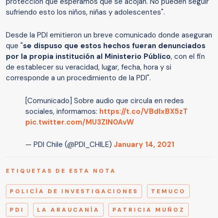
protección que esperamos que se acojan. No pueden seguir
sufriendo esto los niños, niñas y adolescentes".
Desde la PDI emitieron un breve comunicado donde aseguran
que "
se dispuso que estos hechos fueran denunciados
por la propia institución al Ministerio Público
, con el fin
de establecer su veracidad, lugar, fecha, hora y si
corresponde a un procedimiento de la PDI".
[Comunicado] Sobre audio que circula en redes
sociales, informamos:
https://t.co/VBdlxBX5zT
pic.twitter.com/MU3ZIN0AvW
— PDI Chile (@PDI_CHILE)
January 14, 2021
ETIQUETAS DE ESTA NOTA
POLICÍA DE INVESTIGACIONES
TEMUCO
PDI
LA ARAUCANÍA
PATRICIA MUÑOZ