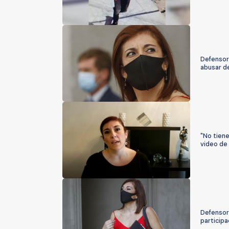
Defensorí
abusar d
"No tiene
video de
Defensorí
participa