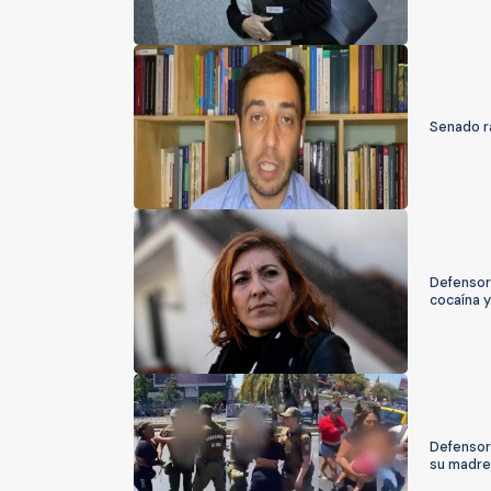
Senado r
Defensor
cocaína y
Defensora
su madre