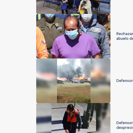
Rechazan
abuelo d
Defensorí
Defensor
despreci