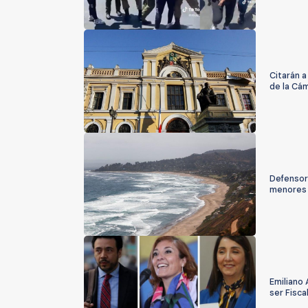
Citarán a
de la Cá
Defensorí
menores 
Emiliano 
ser Fisca