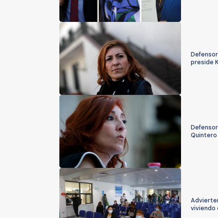
Defensora
preside 
Defensora
Quintero
Advierten
viviendo