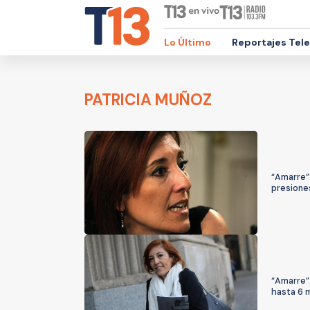
Lo Último
Reportajes Tel
PATRICIA MUÑOZ
“Amarre”
presiones
“Amarre”:
hasta 6 