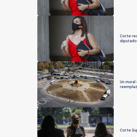
Corte rec
diputado
Un mural 
reemplaz
Corte Su