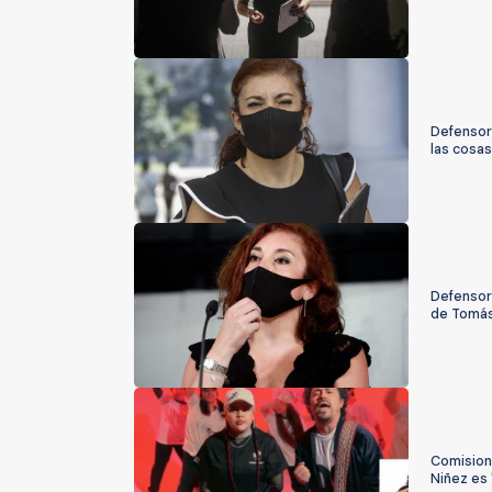
Defensora
las cosas
Defensora
de Tomá
Comisiona
Niñez es 