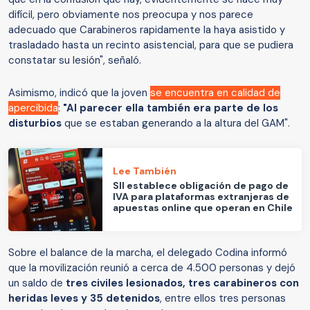
difícil, pero obviamente nos preocupa y nos parece
adecuado que Carabineros rapidamente la haya asistido y
trasladado hasta un recinto asistencial, para que se pudiera
constatar su lesión", señaló.
Asimismo, indicó que la joven
se encuentra en calidad de
apercibida
:
"Al parecer ella también era parte de los
disturbios
que se estaban generando a la altura del GAM".
Lee También
SII establece obligación de pago de
IVA para plataformas extranjeras de
apuestas online que operan en Chile
Sobre el balance de la marcha, el delegado Codina informó
que la movilización reunió a cerca de 4.500 personas y dejó
un saldo de
tres civiles lesionados, tres carabineros con
heridas leves y 35 detenidos
, entre ellos tres personas