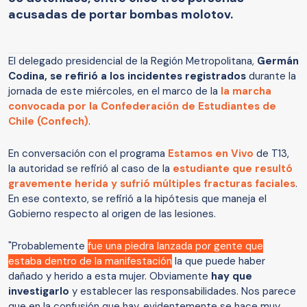
acusadas de portar bombas molotov.
El delegado presidencial de la Región Metropolitana,
Germán
Codina, se refirió a los incidentes registrados
durante la
jornada de este miércoles, en el marco de la
la marcha
convocada por la Confederación de Estudiantes de
Chile (Confech)
.
En conversación con el programa
Estamos en Vivo
de T13,
la autoridad se refirió al caso de la
estudiante que resultó
gravemente herida y sufrió múltiples fracturas faciales
.
En ese contexto, se refirió a la hipótesis que maneja el
Gobierno respecto al origen de las lesiones.
"Probablemente
fue una piedra lanzada por gente que
estaba dentro de la manifestación
la que puede haber
dañado y herido a esta mujer. Obviamente
hay que
investigarlo
y establecer las responsabilidades. Nos parece
que en la confusión que hay, evidentemente se hace muy