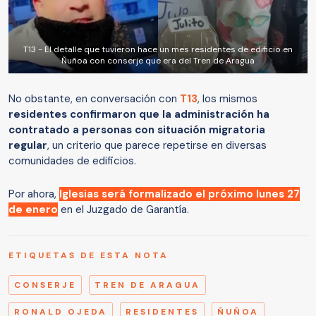
T13 - El detalle que tuvieron hace un mes residentes de edificio en
Ñuñoa con conserje que era del Tren de Aragua
No obstante, en conversación con
T13
, los mismos
residentes confirmaron que la administración ha
contratado a personas con situación migratoria
regular
, un criterio que parece repetirse en diversas
comunidades de edificios.
Por ahora,
Iglesias será formalizado el próximo lunes 27
de enero
en el Juzgado de Garantía.
ETIQUETAS DE ESTA NOTA
CONSERJE
TREN DE ARAGUA
RONALD OJEDA
RESIDENTES
ÑUÑOA