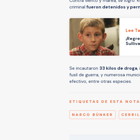
Contra viento y marea, se logró. 
criminal
fueron detenidos y per
Lee T
¡Regre
Sulliv
Se incautaron
33 kilos de droga
,
fusil de guerra, y numerosa munic
efectivo, entre otras especies.
ETIQUETAS DE ESTA NOT
NARCO BÚNKER
CERRI