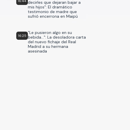
16:44
decirles que dejaran bajar a
mis hijos": El dramático
testimonio de madre que
sufrió encerrona en Maipú
"Le pusieron algo en su
16:25
bebida...": La desoladora carta
del nuevo fichaje del Real
Madrid a su hermana
asesinada