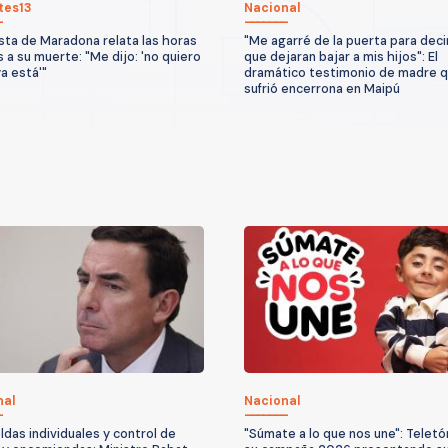
tes13
Nacional
sta de Maradona relata las horas
"Me agarré de la puerta para deci
s a su muerte: "Me dijo: 'no quiero
que dejaran bajar a mis hijos": El
ya está'"
dramático testimonio de madre 
sufrió encerrona en Maipú
nal
Nacional
ldas individuales y control de
"Súmate a lo que nos une": Teletón