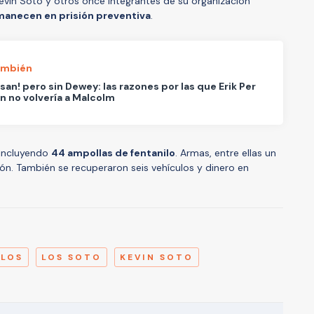
Kevin Soto y otros once integrantes de su organización
manecen en prisión preventiva
.
ambién
san! pero sin Dewey: las razones por las que Erik Per
an no volvería a Malcolm
 incluyendo
44 ampollas de fentanilo
. Armas, entre ellas un
ión. También se recuperaron seis vehículos y dinero en
A
LLOS
LOS SOTO
KEVIN SOTO