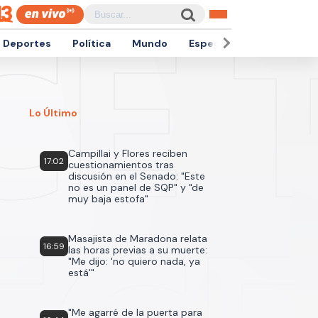
Deportes
Política
Mundo
Espectáculos
Empren
Lo Último
Campillai y Flores reciben
17:02
cuestionamientos tras
discusión en el Senado: "Este
no es un panel de SQP" y "de
muy baja estofa"
Masajista de Maradona relata
16:59
las horas previas a su muerte:
"Me dijo: 'no quiero nada, ya
está'"
"Me agarré de la puerta para