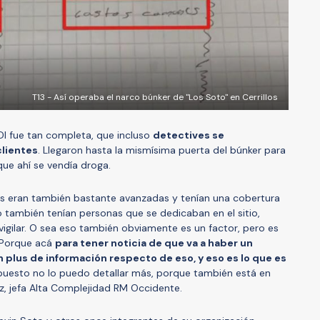
T13 - Así operaba el narco búnker de "Los Soto" en Cerrillos
PDI fue tan completa, que incluso
detectives se
clientes
. Llegaron hasta la mismísima puerta del búnker para
ue ahí se vendía droga.
as eran también bastante avanzadas y tenían una cobertura
 también tenían personas que se dedicaban en el sitio,
vigilar. O sea eso también obviamente es un factor, pero es
 Porque acá
para tener noticia de que va a haber un
 plus de información respecto de eso, y eso es lo que es
upuesto no lo puedo detallar más, porque también está en
íaz, jefa Alta Complejidad RM Occidente.