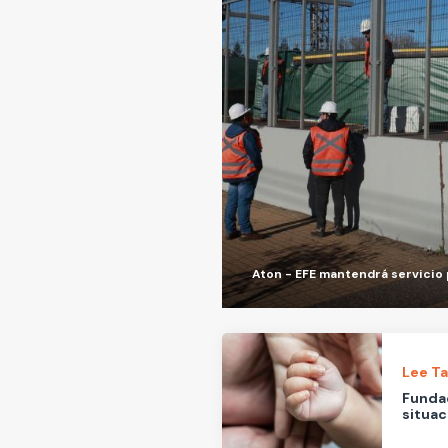
Aton - EFE mantendrá servicio p
Lee T
Fundac
situac