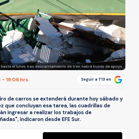
n hasta el lunes tras descarrilamiento de tren: habrá buses de apoyo
- 19:06 hrs.
Seguir a T13 en
tiro de carros se extenderá durante hoy sábado y
z que concluyan esa tarea, las cuadrillas de
n ingresar a realizar los trabajos de
añadas", indicaron desde EFE Sur.