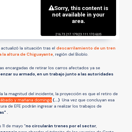
ctualizó la situación tras el
descarrilamiento de un tren
 la altura de Chiguayante
, región del Biobío.
úas encargadas de retirar los carros afectados ya se
nzar su armado, en un trabajo junto a las autoridades
a la magnitud del incidente, la proyección es que el retiro de
sábado y mañana domingo
(...)
Una vez que concluyan esa
ctura de EFE podrán ingresar a realizar los trabajos de
s" .
s 11 de mayo "
no circularán trenes por el sector
,
ingencia
para abordar el tránsito de los usuarios de Corto