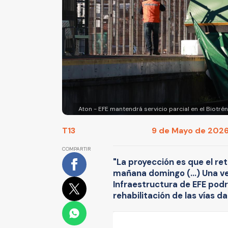
Aton - EFE mantendrá servicio parcial en el Biotré
T13
9 de Mayo de 2026 
COMPARTIR
"La proyección es que el re
mañana domingo (...) Una ve
Infraestructura de EFE podrá
rehabilitación de las vías d