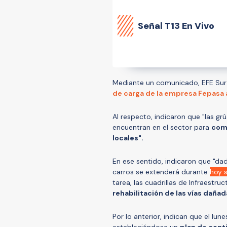
Señal
T13 En Vivo
Mediante un comunicado, EFE Sur a
de carga de la empresa Fepasa a
Al respecto, indicaron que "las gr
encuentran en el sector para
come
locales".
En ese sentido, indicaron que "dad
carros se extenderá durante
hoy 
tarea, las cuadrillas de Infraestru
rehabilitación de las vías dañada
Por lo anterior, indican que el lune
estableciéndose un
plan de cont