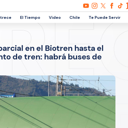
etrece
El Tiempo
Video
Chile
Te Puede Servir
rcial en el Biotren hasta el
nto de tren: habrá buses de