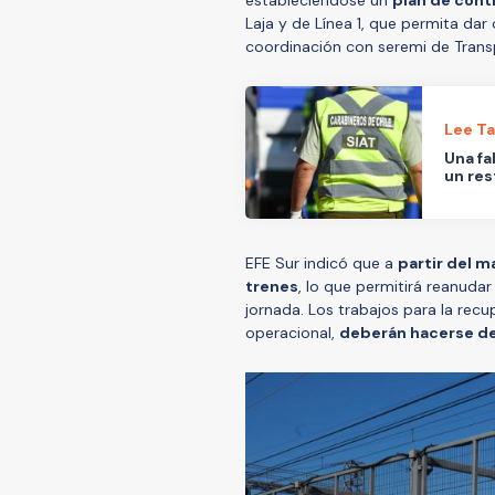
Laja y de Línea 1, que permita da
coordinación con seremi de Transp
Lee T
Una fa
un res
EFE Sur indicó que a
partir del m
trenes
, lo que permitirá reanudar
jornada. Los trabajos para la recu
operacional,
deberán hacerse de