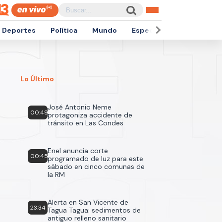
Deportes
Política
Mundo
Espectáculos
Empren
Lo Último
José Antonio Neme
00:49
protagoniza accidente de
tránsito en Las Condes
Enel anuncia corte
00:45
programado de luz para este
sábado en cinco comunas de
la RM
Alerta en San Vicente de
23:34
Tagua Tagua: sedimentos de
antiguo relleno sanitario