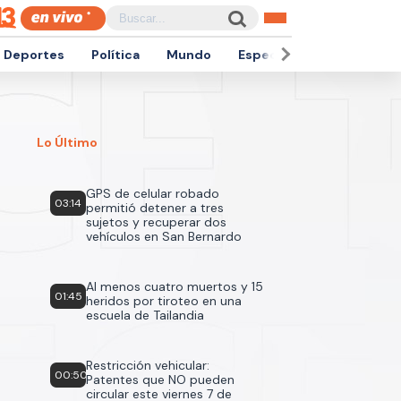
Deportes
Política
Mundo
Espectáculos
Empren
Lo Último
GPS de celular robado
03:14
permitió detener a tres
sujetos y recuperar dos
vehículos en San Bernardo
Al menos cuatro muertos y 15
01:45
heridos por tiroteo en una
escuela de Tailandia
Restricción vehicular:
00:50
Patentes que NO pueden
circular este viernes 7 de