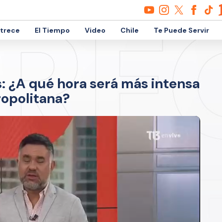
etrece
El Tiempo
Video
Chile
Te Puede Servir
es: ¿A qué hora será más intensa
tropolitana?