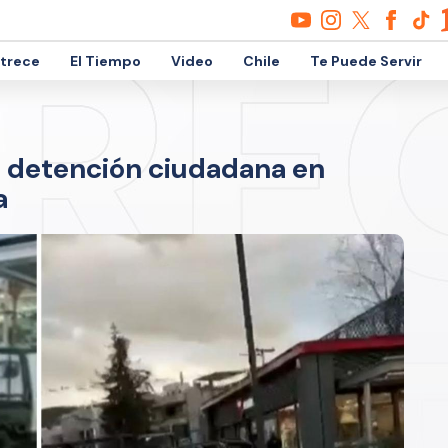
etrece
El Tiempo
Video
Chile
Te Puede Servir
s detención ciudadana en
a