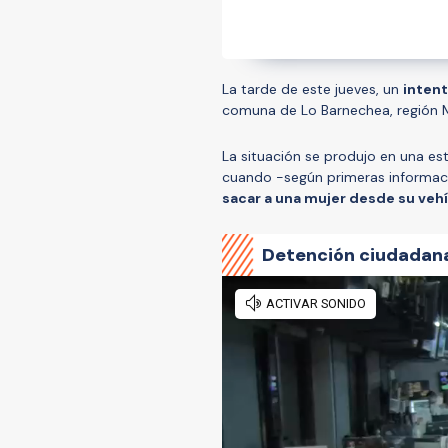
La tarde de este jueves, un
inten
comuna de Lo Barnechea, región M
La situación se produjo en una es
cuando -según primeras informaci
sacar a una mujer desde su vehí
Detención ciudadana