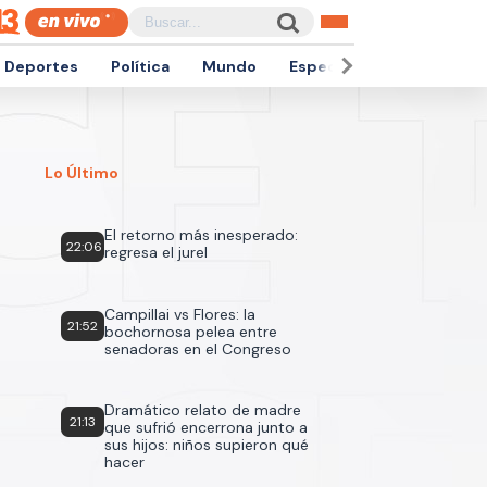
Deportes
Política
Mundo
Espectáculos
Empren
Lo Último
El retorno más inesperado:
22:06
regresa el jurel
Campillai vs Flores: la
21:52
bochornosa pelea entre
senadoras en el Congreso
Dramático relato de madre
21:13
que sufrió encerrona junto a
sus hijos: niños supieron qué
hacer