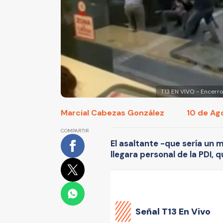
T13 EN VIVO - Encerr
Marcial Cabezas González
10 de Ag
COMPARTIR
El asaltante -que sería un 
llegara personal de la PDI,
Señal
T13 En Vivo