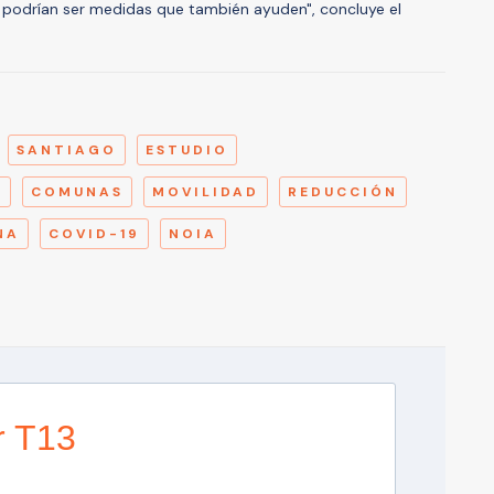
al podrían ser medidas que también ayuden", concluye el
A
SANTIAGO
ESTUDIO
A
COMUNAS
MOVILIDAD
REDUCCIÓN
NA
COVID-19
NOIA
r T13