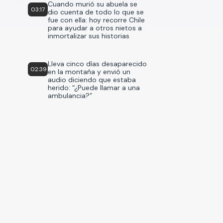
Cuando murió su abuela se
03:17
dio cuenta de todo lo que se
fue con ella: hoy recorre Chile
para ayudar a otros nietos a
inmortalizar sus historias
Lleva cinco días desaparecido
02:39
en la montaña y envió un
audio diciendo que estaba
herido: “¿Puede llamar a una
ambulancia?”