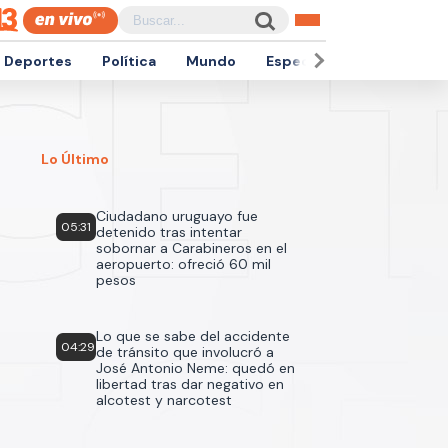
Deportes
Política
Mundo
Espectáculos
Empren
Lo Último
Ciudadano uruguayo fue
05:31
detenido tras intentar
sobornar a Carabineros en el
aeropuerto: ofreció 60 mil
pesos
Lo que se sabe del accidente
04:29
de tránsito que involucró a
José Antonio Neme: quedó en
libertad tras dar negativo en
alcotest y narcotest