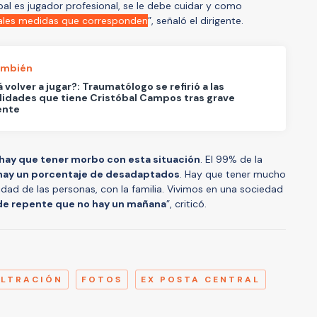
bal es jugador profesional, se le debe cuidar y como
ales medidas que corresponden
”, señaló el dirigente.
ambién
 volver a jugar?: Traumatólogo se refirió a las
lidades que tiene Cristóbal Campos tras grave
ente
hay que tener morbo con esta situación
. El 99% de la
hay un porcentaje de desadaptados
. Hay que tener mucho
idad de las personas, con la familia. Vivimos en una sociedad
de repente que no hay un mañana
”, criticó.
A
ILTRACIÓN
FOTOS
EX POSTA CENTRAL