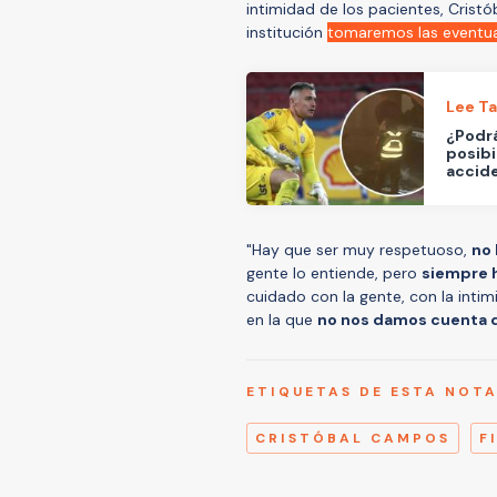
intimidad de los pacientes, Cristó
institución
tomaremos las eventu
Lee T
¿Podrá
posibi
accid
"Hay que ser muy respetuoso,
no 
gente lo entiende, pero
siempre 
cuidado con la gente, con la intim
en la que
no nos damos cuenta 
ETIQUETAS DE ESTA NOT
CRISTÓBAL CAMPOS
F