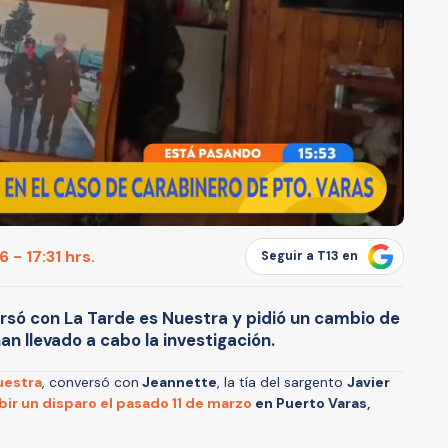
 - 17:31 hrs.
Seguir a T13 en
rsó con La Tarde es Nuestra y pidió un cambio de
an llevado a cabo la investigación.
uestra
, conversó con
Jeannette
, la tía del sargento
Javier
ibir un disparo el pasado 11 de marzo
en Puerto Varas,