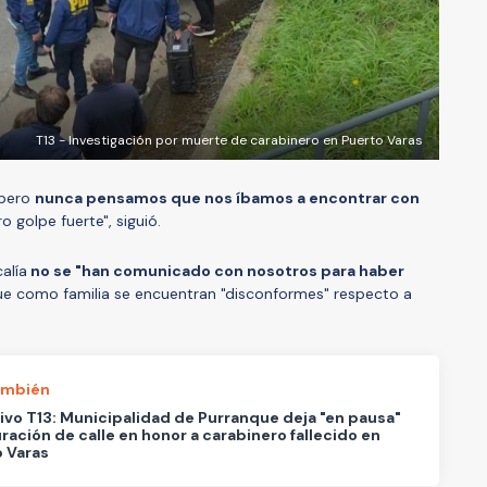
T13 - Investigación por muerte de carabinero en Puerto Varas
 pero
nunca pensamos que nos íbamos a encontrar con
o golpe fuerte", siguió.
alía
no se "han comunicado con nosotros para haber
e como familia se encuentran "disconformes" respecto a
ambién
ivo T13: Municipalidad de Purranque deja "en pausa"
ración de calle en honor a carabinero fallecido en
 Varas