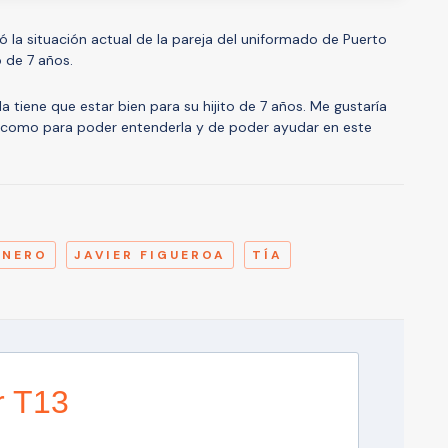
dó la situación actual de la pareja del uniformado de Puerto
o de 7 años.
a tiene que estar bien para su hijito de 7 años. Me gustaría
la como para poder entenderla y de poder ayudar en este
A
INERO
JAVIER FIGUEROA
TÍA
r T13