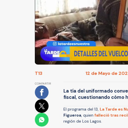
T13
12 de Mayo de 2026
COMPARTIR
La tía del uniformado conve
fiscal, cuestionando cómo h
El programa del 13,
La Tarde es N
Figueroa
, quien
falleció tras rec
región de Los Lagos.