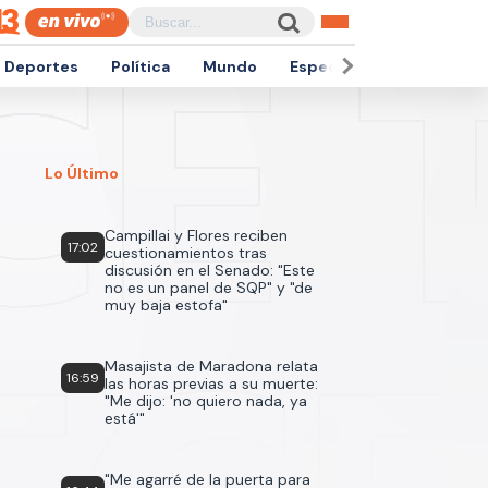
Deportes
Política
Mundo
Espectáculos
Empren
Lo Último
Campillai y Flores reciben
17:02
cuestionamientos tras
discusión en el Senado: "Este
no es un panel de SQP" y "de
muy baja estofa"
Masajista de Maradona relata
16:59
las horas previas a su muerte:
"Me dijo: 'no quiero nada, ya
está'"
"Me agarré de la puerta para