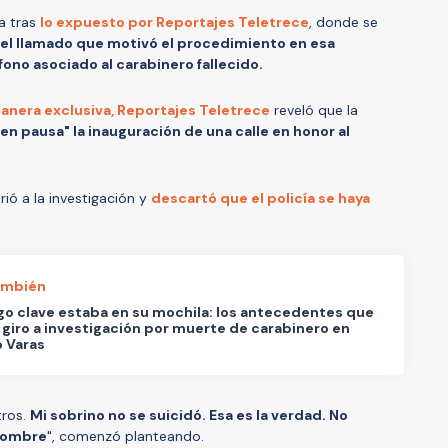
a tras
lo expuesto por Reportajes Teletrece
, donde se
el llamado que motivó el procedimiento en esa
ono asociado al carabinero fallecido.
anera exclusiva, Reportajes Teletrece
reveló que la
en pausa" la inauguración de una calle en honor al
irió a la investigación y
descartó que el policía se haya
ambién
go clave estaba en su mochila: los antecedentes que
 giro a investigación por muerte de carabinero en
 Varas
tros.
Mi sobrino no se suicidó. Esa es la verdad. No
 nombre
", comenzó planteando.