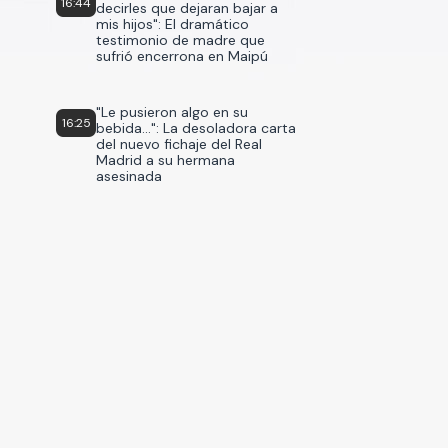
16:44
decirles que dejaran bajar a
mis hijos": El dramático
testimonio de madre que
sufrió encerrona en Maipú
"Le pusieron algo en su
16:25
bebida...": La desoladora carta
del nuevo fichaje del Real
Madrid a su hermana
asesinada