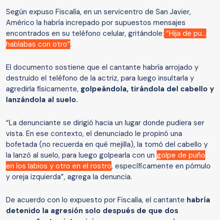
Según expuso Fiscalía, en un servicentro de San Javier,
Américo la habría increpado por supuestos mensajes
encontrados en su teléfono celular, gritándole:
“Hija de pu...
hablabas con otro”
.
El documento sostiene que el cantante habría arrojado y
destruido el teléfono de la actriz, para luego insultarla y
agredirla físicamente,
golpeándola, tirándola del cabello y
lanzándola al suelo.
“La denunciante se dirigió hacia un lugar donde pudiera ser
vista. En ese contexto, el denunciado le propinó una
bofetada (no recuerda en qué mejilla), la tomó del cabello y
la lanzó al suelo, para luego golpearla con un
golpe de puño
en los labios y otro en el rostro
, específicamente en pómulo
y oreja izquierda”, agrega la denuncia.
De acuerdo con lo expuesto por Fiscalía, el cantante
habría
detenido la agresión solo después de que dos