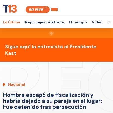
Lo Último
Reportajes Teletrece
El Tiempo
Video
Ch
Sigue aquí la entrevista al Presidente
Kast
Nacional
Hombre escapó de fiscalización y
habría dejado a su pareja en el lugar:
Fue detenido tras persecución