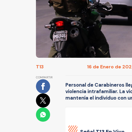
T13
16 de Enero de 2025
COMPARTIR
Personal de Carabineros lle
violencia intrafamiliar. La v
mantenía el individuo con u
Señal
T13 En Vivo