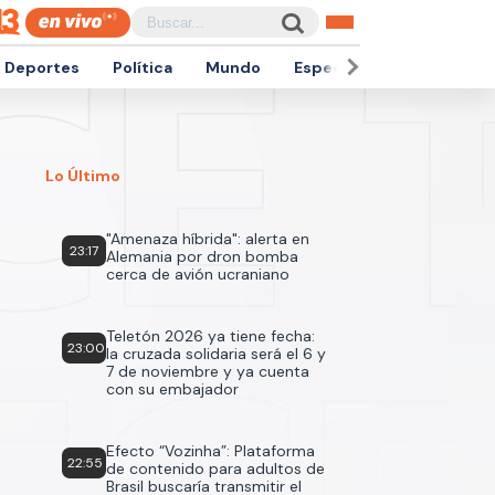
Deportes
Política
Mundo
Espectáculos
Empren
Lo Último
"Amenaza híbrida": alerta en
23:17
Alemania por dron bomba
cerca de avión ucraniano
Teletón 2026 ya tiene fecha:
23:00
la cruzada solidaria será el 6 y
7 de noviembre y ya cuenta
con su embajador
Efecto “Vozinha”: Plataforma
22:55
de contenido para adultos de
Brasil buscaría transmitir el