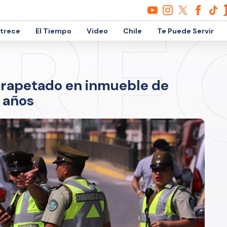
etrece
El Tiempo
Video
Chile
Te Puede Servir
rapetado en inmueble de
4 años