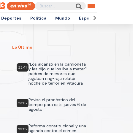
Deportes
Política
Mundo
Espectáculos
Empren
Lo Último
“Los alcanzó en la camioneta
23:41
y les dijo que los iba a matar”:
padres de menores que
jugaban ring-raja relatan
noche de terror en Vitacura
Revisa el pronóstico del
23:07
tiempo para este jueves 6 de
agosto
Reforma constitucional y una
23:02
agenda contra el crimen