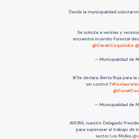
Desde la municipalidad solicitaron
Se solicita a vecinas y vecin
encuentra incendio Forestal de
@CarabCoquimbo
@
— Municipalidad de 
🚨Se declara Alerta Roja para l
sin control ‼️
#loslaurele
@ConafCo
— Municipalidad de 
AHORA, nuestro Delegado Preside
para supervisar el trabajo de l
sector Los Molles.
@o