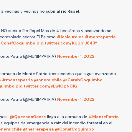
 a vecinas y vecinos no subir al
río Rapel
.
os NO subir a Rio Rapel.Mas de 4 hectáreas y avanzando se
scontrolado sector El Palomo
#loslaureles
#montepatria
ConafCoquimbo
pic.twitter.com/KUUp1J843Y
Monte Patria (@MUNIMPATRIA)
November 1, 2022
a comuna de Monte Patria tras incendio que sigue avanzando
s
#montepatria
@onemichile
@CarabCoquimbo
quimbo
pic.twitter.com/vLw1OpN0IG
Monte Patria (@MUNIMPATRIA)
November 1, 2022
ncial
@QuezadaGaete
llega a la comuna de
#MontePatria
os equipos de emergencia a raíz del incendio forestal en el
nemichile
@herrerapena
@ConafCoquimbo