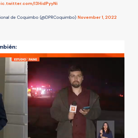
ic.twitter.com/l3HidPyyNi
egional de Coquimbo (@DPRCoquimbo)
November 1, 2022
mbién: