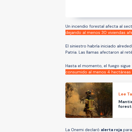
Un incendio forestal afecta al se
dejando al menos 30 viviendas af
El siniestro habría iniciado alre
Patria. Las llamas afectaron al re
Hasta el momento, el fuego sigue 
consumido al menos 4 hectáreas 
Lee T
Mantie
forest
La Onemi declaró
alerta roja
para