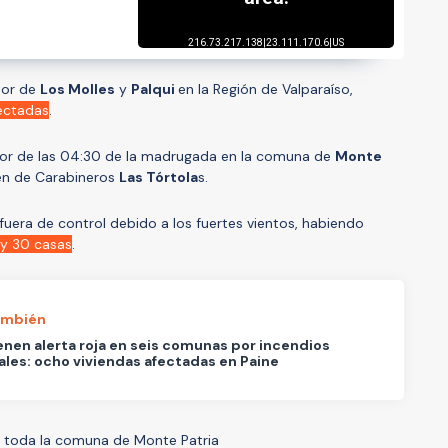
ctor de
Los Molles
y
Palqui
en la Región de Valparaíso,
ectadas
.
dedor de las 04:30 de la madrugada en la comuna de
Monte
tén de Carabineros
Las Tórtola
s.
fuera de control debido a los fuertes vientos, habiendo
y 30 casas
.
ambién
nen alerta roja en seis comunas por incendios
ales: ocho viviendas afectadas en Paine
 toda la comuna de Monte Patria