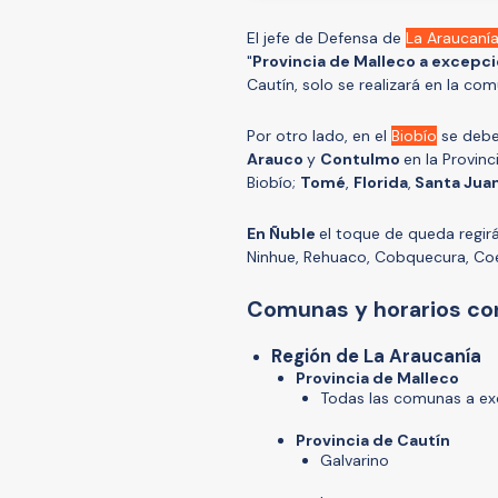
El jefe de Defensa de
La Araucaní
"
Provincia de Malleco a excepc
Cautín, solo se realizará en la c
Por otro lado, en el
Biobío
se debe
Arauco
y
Contulmo
en la Provin
Biobío;
Tomé
,
Florida
,
Santa Jua
En Ñuble
el toque de queda regir
Ninhue, Rehuaco, Cobquecura, Coel
Comunas y horarios co
Región de La Araucanía
Provincia de Malleco
Todas las comunas a ex
Provincia de Cautín
Galvarino