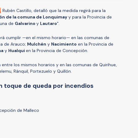
a
, Rubén Castillo, detalló que la medida regirá para la
ión de la comuna de Lonquimay
y para la Provincia de
omuna de
Galvarino
y
Lautaro
".
rá cumplir —en el mismo horario— en las comunas de
cia de Arauco;
Mulchén
y
Nacimiento
en la Provincia de
na
y
Hualqui
en la Provincia de Concepción.
á entre los mismos horarios y en las comunas de Quirihue,
emu, Ránquil, Portezuelo y Quillón.
n toque de queda por incendios
cepción de Malleco