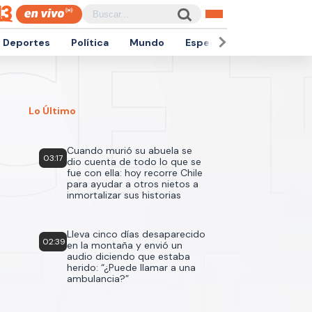
Deportes
Política
Mundo
Espectáculos
Empren
Lo Último
Cuando murió su abuela se
03:17
dio cuenta de todo lo que se
fue con ella: hoy recorre Chile
para ayudar a otros nietos a
inmortalizar sus historias
Lleva cinco días desaparecido
02:39
en la montaña y envió un
audio diciendo que estaba
herido: “¿Puede llamar a una
ambulancia?”