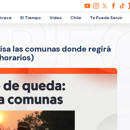
etrece
El Tiempo
Video
Chile
Te Puede Servir
visa las comunas donde regirá
horarios)