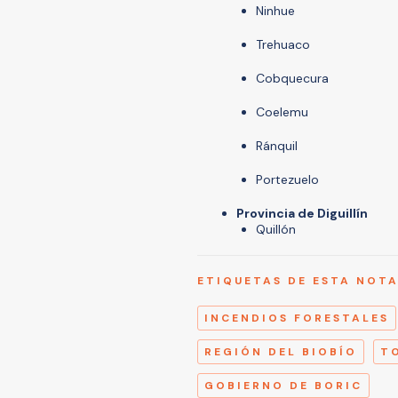
​Ninhue
Trehuaco
Cobquecura
Coelemu
Ránquil
Portezuelo
Provincia de Diguillín
Quillón
ETIQUETAS DE ESTA NOT
INCENDIOS FORESTALES
REGIÓN DEL BIOBÍO
T
GOBIERNO DE BORIC