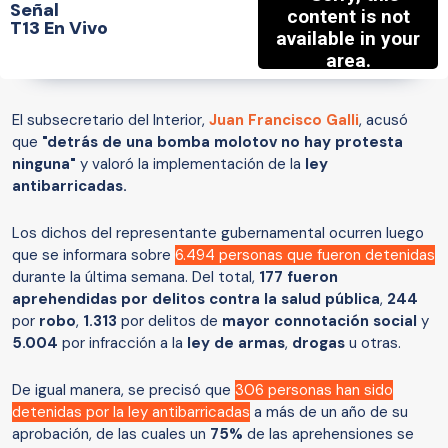
Señal
T13 En Vivo
El subsecretario del Interior,
Juan Francisco Galli
, acusó
que
"detrás de una bomba molotov no hay protesta
ninguna"
y valoró la implementación de la
ley
antibarricadas.
Los dichos del representante gubernamental ocurren luego
que se informara sobre
6.494 personas que fueron detenidas
durante la última semana. Del total,
177 fueron
aprehendidas por delitos contra la salud pública
,
244
por
robo
,
1.313
por delitos de
mayor connotación social
y
5.004
por infracción a la
ley de armas
,
drogas
u otras.
De igual manera, se precisó que
306 personas han sido
detenidas por la ley antibarricadas
a más de un año de su
aprobación, de las cuales un
75%
de las aprehensiones se