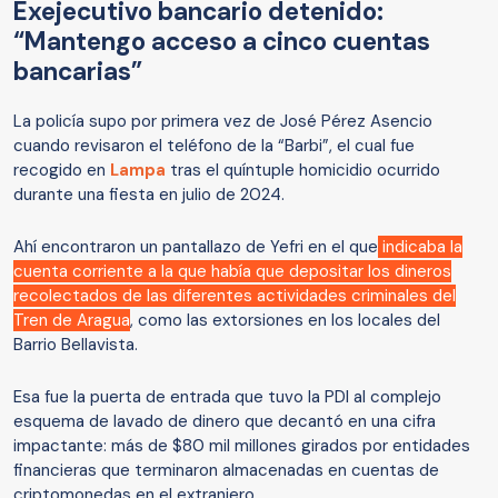
Exejecutivo bancario detenido:
“Mantengo acceso a cinco cuentas
bancarias”
La policía supo por primera vez de José Pérez Asencio
cuando revisaron el teléfono de la “Barbi”, el cual fue
recogido en
Lampa
tras el quíntuple homicidio ocurrido
durante una fiesta en julio de 2024.
Ahí encontraron un pantallazo de Yefri en el que
indicaba la
cuenta corriente a la que había que depositar los dineros
recolectados de las diferentes actividades criminales del
Tren de Aragua
, como las extorsiones en los locales del
Barrio Bellavista.
Esa fue la puerta de entrada que tuvo la PDI al complejo
esquema de lavado de dinero que decantó en una cifra
impactante: más de $80 mil millones girados por entidades
financieras que terminaron almacenadas en cuentas de
criptomonedas en el extranjero.