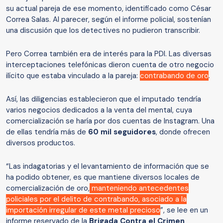
su actual pareja de ese momento, identificado como César
Correa Salas. Al parecer, según el informe policial, sostenían
una discusión que los detectives no pudieron transcribir.
Pero Correa también era de interés para la PDI. Las diversas
interceptaciones telefónicas dieron cuenta de otro negocio
ilícito que estaba vinculado a la pareja:
contrabando de oro
.
Así, las diligencias establecieron que el imputado tendría
varios negocios dedicados a la venta del mental, cuya
comercialización se haría por dos cuentas de Instagram. Una
de ellas tendría más de
60 mil seguidores
, donde ofrecen
diversos productos.
“Las indagatorias y el levantamiento de información que se
ha podido obtener, es que mantiene diversos locales de
comercialización de oro,
manteniendo antecedentes
policiales por el delito de contrabando, asociado a la
importación irregular de este metal precioso
”, se lee en un
informe reservado de la
Brigada Contra el Crimen