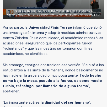
“Llegó al hueso”: Así fue el momento en que profesor de
Universidad Finis Terrae experimentó con un alumno en clases | T13
Por su parte, la
Universidad Finis Terrae
informó que abrió
una investigación interna y adoptó medidas administrativas
contra Zbinden. En un comunicado, el académico rechazó las
acusaciones, asegurando que los participantes fueron
“voluntarios” y que las muestras se tomaron con fines
académicos, no científicos.
Sin embargo, testigos contradicen esa versión. “Se citó a los
estudiantes a las siete de la mañana, donde básicamente no
hay nadie en la universidad o muy poca gente. T
odo hecho
como bajo la mesa, pseudo a la fuerza, es como medio
turbio, tránsfugo, por llamarlo de alguna forma
”,
sostienen.
"Lo importante acá es
la dignidad del ser humano
",